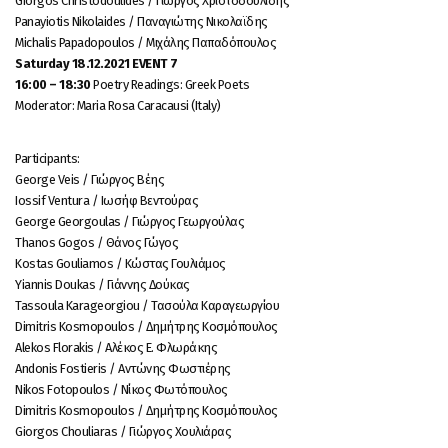
Giorgos Christodoulides / Γιώργος Χριστοδουλίδης
Panayiotis Nikolaides / Παναγιώτης Νικολαϊδης
Michalis Papadopoulos / Μιχάλης Παπαδόπουλος
Saturday 18.12.2021 EVENT 7
16:00 – 18:30
Poetry Readings: Greek Poets
Moderator: Maria Rosa Caracausi (Italy)
Participants:
George Veis / Γιώργος Βέης
Iossif Ventura / Ιωσήφ Βεντούρας
George Georgoulas / Γιώργος Γεωργούλας
Thanos Gogos / Θάνος Γώγος
Kostas Gouliamos / Κώστας Γουλιάμος
Yiannis Doukas / Γιάννης Δούκας
Tassoula Karageorgiou / Τασούλα Καραγεωργίου
Dimitris Kosmopoulos / Δημήτρης Κοσμόπουλος
Alekos Florakis / Αλέκος Ε. Φλωράκης
Andonis Fostieris / Αντώνης Φωστιέρης
Nikos Fotopoulos / Nίκος Φωτόπουλος
Dimitris Kosmopoulos / Δημήτρης Κοσμόπουλος
Giorgos Chouliaras / Γιώργος Χουλιάρας