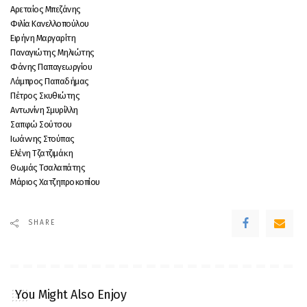
Αρεταίος Μπεζάνης
Φιλία Κανελλοπούλου
Ειρήνη Μαργαρίτη
Παναγιώτης Μηλιώτης
Φάνης Παπαγεωργίου
Λάμπρος Παπαδήμας
Πέτρος Σκυθιώτης
Αντωνίνη Σμυρίλλη
Σαπφώ Σούτσου
Ιωάννης Στούπας
Ελένη Τζατζιμάκη
Θωμάς Τσαλαπάτης
Μάριος Χατζηπροκοπίου
SHARE
You Might Also Enjoy