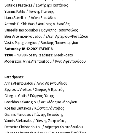
Sotiriοs Pastakas / Σωτήρης Παστάκας
Yiannis Patilis / Γιάννης Πατίλης
Liana Sakelliou / Λιάνα Σακελλίου
Antonis D. Skiathas / Αντώνης Δ. Σκιαθάς
Vangelis Tasiopoulos / Βαγγέλης Τασιόπουλος
Eleni Artemiou-Fotiadou / Ελένη Αρτεμίου-Φωτιάδου
Vasilis Papageorgiou / Βασίλης Παπαγεωργίου
Saturday 18.12.2021 EVENT 6
11:00 – 13:30
Poetry Readings: Greek Poets
Moderator: Anna Afentoulidou / Άννα Αφεντουλίδου
Participants:
Anna Afentoulidou / Άννα Αφεντουλίδου
Spyros L. Vrettos / Σπύρος Λ. Βρεττός
Giorgos Gotis / Γιώργος Γώτης
Leonidas Kakaroglou / Λεωνίδας Κακάρογλου
Kostas Lantavos / Κώστας Λάνταβος
Giannis Panousis / Γιάννης Πανούσης
Yannis Stefanakis / Γιάννης Στεφανάκις
Demetra Christodoulou / Δήμητρα Χριστοδούλου