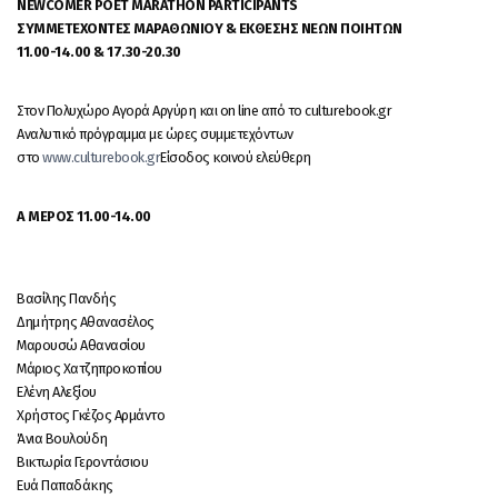
NEWCOMER POET MARATHON PARTICIPANTS
ΣΥΜΜΕΤΕΧΟΝΤΕΣ ΜΑΡΑΘΩΝΙΟΥ & ΕΚΘΕΣΗΣ ΝΕΩΝ ΠΟΙΗΤΩΝ
11.00-14.00 & 17.30-20.30
Στον Πολυχώρο Αγορά Αργύρη και on line από το culturebook.gr
Αναλυτικό πρόγραμμα με ώρες συμμετεχόντων
στο
www.culturebook.gr
Είσοδος κοινού ελεύθερη
Α ΜΕΡΟΣ 11.00-14.00
Βασίλης Πανδής
Δημήτρης Αθανασέλος
Μαρουσώ Αθανασίου
Μάριος Χατζηπροκοπίου
Ελένη Αλεξίου
Χρήστος Γκέζος Αρμάντο
Άνια Βουλούδη
Βικτωρία Γεροντάσιου
Ευά Παπαδάκης