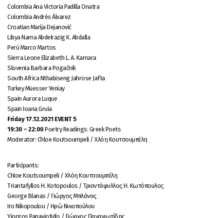
Colombia Ana Victoria Padilla Onatra
Colombia Andrés Álvarez
Croatian Marija Dejanović
Libya Nama Abdelrazig K. Abdalla
Perú Marco Martos
Sierra Leone Elizabeth L. A. Kamara
Slovenia Barbara Pogačnik
South Africa Nthabiseng Jahrose Jafta
Turkey Müesser Yeniay
Spain Aurora Luque
Spain Ioana Gruia
Friday 17.12.2021 EVENT 5
19:30 – 22:00
Poetry Readings: Greek Poets
Moderator: Chloe Koutsoumpeli / Χλόη Κουτσουμπέλη
Participants:
Chloe Koutsoumpeli / Χλόη Κουτσουμπέλη
Triantafyllos H. Kotopoulos / Τριαντάφυλλος Η. Κωτόπουλος
George Blanas / Γιώργος Μπλάνας
Iro Nikopoulou / Ηρώ Νικοπούλου
Yiorgos Panayiotidis / Γιώργος Παναγιωτίδης