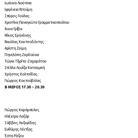
Ιωάννα Λιούτσια
Ιφιγένεια Ντούμη
Σπύρος Γούλας
Χριστίνα Παναγιώτα Γραμματικοπούλου
Άννα Γρίβα
Νίκος Ερηνάκης
Νικόλας Κουτσοδόντης
Αρίστη Ζαϊμη
Πηνελόπη Ζαρδούκα
Τώνια Τζιρίτα-Ζαχαράτου
Στέλλα Λουίζα Κατσαμπή
Χρήστος Κολτσίδας
Γιώργος Κουτούβελας
Β ΜΕΡΟΣ 17.30 – 20.30
Γιώργος Καράμπελας
Ηλέκτρα Λαζάρ
Σάββας Λαζαρίδης
Ευθύμης Λέντζας
Έστα Ράζου