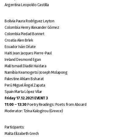
Argentina Leopoldo Castilla
Bolivia Paura Rodríguez Leyton
Colombia Henry Alexander Gómez
Colombia Piedad Bonnet
Croatia Alen Brlek
Ecuador Iván Oñate
Haiti Jean Jacques Pierre-Paul
Ireland Desmond Egan
Mali Ismaël Diadié Haïdara
Namibia Keamogetsi Joseph Molapong
Palestine Ahlam Bsharat
Perú Miguel Ángel Zapata
Spain Marta López Vilar
Friday 17.12.2021 EVENT 3
11:00 – 13:30
Poetry Readings: Poets from Aboard
Moderator: Tzina Kalogirou (Greece)
Participants:
Malta Elizabeth Grech