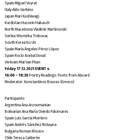
Spain Miguel Veyrat
Italy Aldo Gerbino
Japan Mari Kashiwagi
Kurdistan Hussein Habasch
North Macedonia Vladimir Martinovski
Serbia Vitomirka Trebovac
South Korea Ko Un
Spain María Ángeles Pérez López
Spain Rocío Acebal Doval
Vietnam Mai Van Phan
Friday 17.12.2021 EVENT 4
16:00 – 18:30
Poetry Readings: Poets from Aboard
Moderator: Konstantinos Bouras (Greece)
Participants:
Argentina Ana Arzoumanian
Bolivarian Ana María Oviedo Palomares
Spain Luis García Montero
Spain Andrés Sánchez Robayna
Bulgaria Roman Kissiov
Chile Teresa Calderón