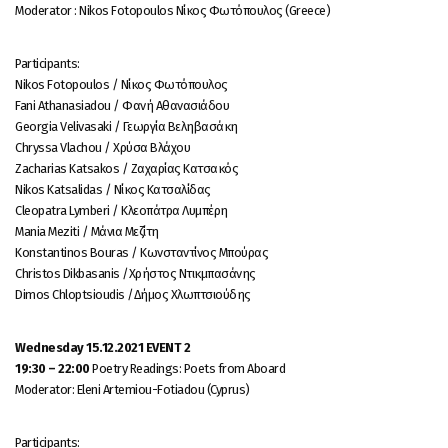
Moderator : Nikos Fotopoulos Nίκος Φωτόπουλος (Greece)
Participants:
Nikos Fotopoulos / Nίκος Φωτόπουλος
Fani Athanasiadou / Φανή Αθανασιάδου
Georgia Velivasaki / Γεωργία Βεληβασάκη
Chryssa Vlachou / Χρύσα Βλάχου
Zacharias Katsakos / Ζαχαρίας Κατσακός
Νikos Katsalidas / Νίκος Κατσαλίδας
Cleopatra Lymberi / Κλεοπάτρα Λυμπέρη
Mania Meziti / Μάνια Μεζίτη
Konstantinos Bouras / Κωνσταντίνος Μπούρας
Christos Dikbasanis /Χρήστος Ντικμπασάνης
Dimos Chloptsioudis /Δήμος Χλωπτσιούδης
Wednesday 15.12.2021 EVENT 2
19:30 – 22:00
Poetry Readings: Poets from Aboard
Moderator: Eleni Artemiou-Fotiadou (Cyprus)
Participants: