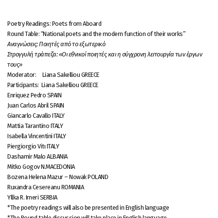
Poetry Readings: Poets from Aboard
Round Table: “National poets and the modern function of their works”
Αναγνώσεις: Ποιητές από το εξωτερικό
Στρογγυλή τράπεζα: «Οι εθνικοί ποιητές και η σύγχρονη λειτουργία των έργων
τους»
Moderator: Liana Sakelliou GREECE
Participants: Liana Sakelliou GREECE
Enriquez Pedro SPAIN
Juan Carlos Abril SPAIN
Giancarlo Cavallo ITALY
Mattia Tarantino ITALY
Isabella Vincentini ITALY
Piergiorgio Vitι ITALY
Dashamir Malo ALBANIA
Mitko Gogov N.MACEDONIA
Bozena Helena Mazur – Nowak POLAND
Ruxandra Cesereanu ROMANIA
Yllka R. Imeri SERBIA
*Τhe poetry readings will also be presented in English language
*The Round table discussion will take place in English language