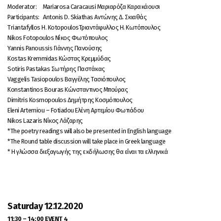
Moderator: Mariarosa Caracausi Μαριαρόζα Καρακάουσι
Participants: Antonis D. Skiathas Αντώνης Δ. Σκιαθάς
Triantafyllos H. KotopoulosΤριαντάφυλλος Η. Κωτόπουλος
Nikos Fotopoulos Νίκος Φωτόπουλος
Yannis Panoussis Γιάννης Πανούσης
Kostas Kremmidas Κώστας Κρεμμύδας
Sotiris Pastakas Σωτήρης Παστάκας
Vaggelis Tasiopoulos Βαγγέλης Τασιόπουλος
Konstantinos Bouras Κώνσταντινος Μπούρας
Dimitris Kosmopoulos Δημήτρης Κοσμόπουλος
Eleni Artemiou – Fotiadou Ελένη Αρτεμίου Φωτιάδου
Nikos Lazaris Νίκος Λάζαρης
*Τhe poetry readings will also be presented in English language
*The Round table discussion will take place in Greek language
* Η γλώσσα διεξαγωγής της εκδήλωσης θα είναι τα ελληνικά
Saturday
12.12.2020
11:30 – 14:00
EVENT
4