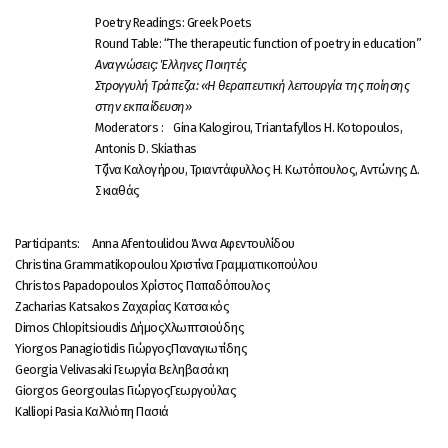
Poetry Readings: Greek Poets
Round Table: “The therapeutic function of poetry in education”
Αναγνώσεις: Έλληνες Ποιητές
Στρογγυλή Τράπεζα: «H θεραπευτική λειτουργία της ποίησης
στην εκπαίδευση»
Moderators : Gina Kalogirou, Triantafyllos H. Kotopoulos,
Antonis D. Skiathas
Τζίνα Καλογήρου, Τριαντάφυλλος H. Κωτόπουλος, Aντώνης Δ.
Σκιαθάς
Participants: Anna Afentoulidou Άννα Αφεντουλίδου
Christina Grammatikopoulou Χριστίνα Γραμματικοπούλου
Christos Papadopoulos Χρίστος Παπαδόπουλος
Zacharias Katsakos Ζαχαρίας Κατσακός
Dimos Chlopitsioudis ΔήμοςΧλωπτσιούδης
Yiorgos Panagiotidis ΓιώργοςΠαναγιωτίδης
Georgia Velivasaki Γεωργία Βεληβασάκη
Giorgos Georgoulas ΓιώργοςΓεωργούλας
Kalliopi Pasia Καλλιόπη Πασιά