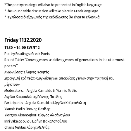
*Τhe poetry readings will also be presented in English language
*The Round table discussion will take place in Greek language
* Η γλώσσα διεξαγωγής της εκδήλωσης θα είναι τα ελληνικά
Friday 11.12.2020
11:30 – 14:00
EVENT 2
Poetry Readings: Greek Poets
Round Table: “Convergences and divergences of generations in the uttermost
poetics”
Αναγνώσεις: Έλληνες Ποιητές
Στρογγυλή τράπεζα: «Συγκλίσεις και αποκλίσεις γενιών στην ποιητική του
μέγιστου»
Moderators: Angela Kaimaklioti, Yiannis Patilis
Αγγέλα Καϊμακλιώτη, Γιάννης Πατίλης
Participants: Angela Kaimaklioti Αγγέλα Καϊμακλιώτη
Yiannis Patilis Γιάννης Πατίλης
Yiorgos Alisanoglou Γιώργος Αλισάνογλου
Irini Vakalopoulou Ειρήνη Βακαλοπούλου
Charis Melitas Χάρης Μελιτάς