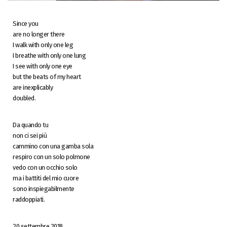
Since you
are no longer there
I walk with only one leg
I breathe with only one lung
I see with only one eye
but the beats of my heart
are inexplicably
doubled.
Da quando tu
non ci sei più
cammino con una gamba sola
respiro con un solo polmone
vedo con un occhio solo
ma i battiti del mio cuore
sono inspiegabilmente
raddoppiati.
20 settembre 2018