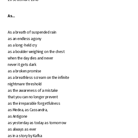
As…
As a breath of suspended rain
as an endless agony
as a long-held cry
as a boulder weighing on the chest
when the day dies and never
never it gets dark
as a broken promise
as a breathless scream on the infinite
nightmare threshold
as the awareness of a mistake
that you can no longer prevent
as the irreparable forgetfulness
as Medea, as Cassandra,
as Antigone
as yesterday as today as tomorrow
as always as ever
as in a story by Kafka