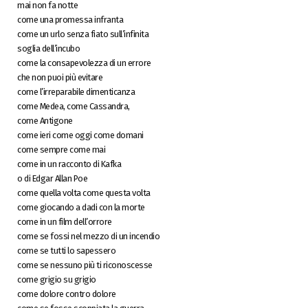
mai non fa notte
come una promessa infranta
come un urlo senza fiato sull’infinita
soglia dell’incubo
come la consapevolezza di un errore
che non puoi più evitare
come l’irreparabile dimenticanza
come Medea, come Cassandra,
come Antigone
come ieri come oggi come domani
come sempre come mai
come in un racconto di Kafka
o di Edgar Allan Poe
come quella volta come questa volta
come giocando a dadi con la morte
come in un film dell’orrore
come se fossi nel mezzo di un incendio
come se tutti lo sapessero
come se nessuno più ti riconoscesse
come grigio su grigio
come dolore contro dolore