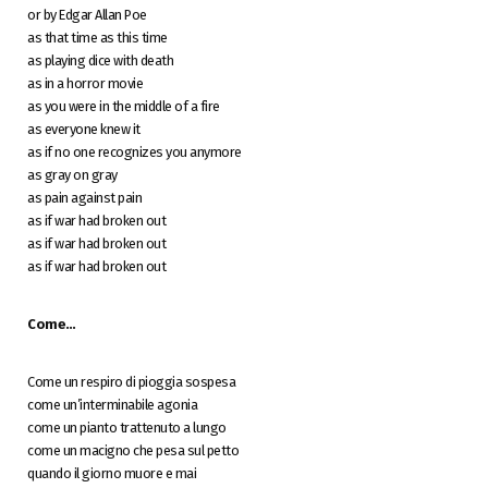
or by Edgar Allan Poe
as that time as this time
as playing dice with death
as in a horror movie
as you were in the middle of a fire
as everyone knew it
as if no one recognizes you anymore
as gray on gray
as pain against pain
as if war had broken out
as if war had broken out
as if war had broken out
Come…
Come un respiro di pioggia sospesa
come un’interminabile agonia
come un pianto trattenuto a lungo
come un macigno che pesa sul petto
quando il giorno muore e mai