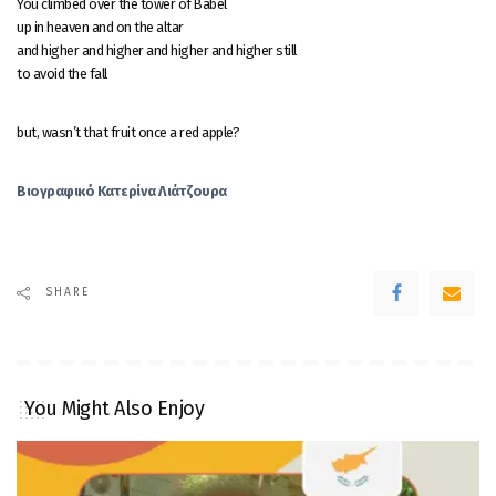
You climbed over the tower of Babel
up in heaven and on the altar
and higher and higher and higher and higher still
to avoid the fall
but, wasn’t that fruit once a red apple?
Βιογραφικό Κατερίνα Λιάτζουρα
SHARE
You Might Also Enjoy