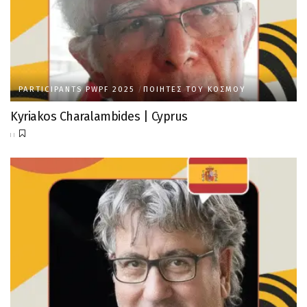
PARTICIPANTS PWPF 2025
ΠΟΙΗΤΈΣ ΤΟΥ ΚΌΣΜΟΥ
Kyriakos Charalambides | Cyprus