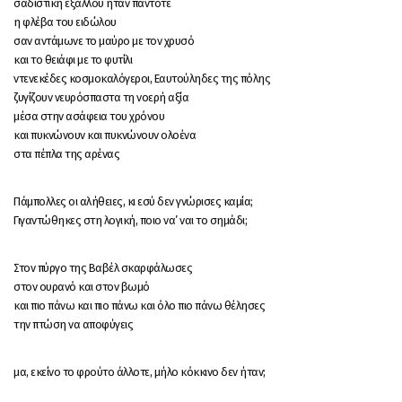
σαδιστική εξάλλου ήταν πάντοτε
η φλέβα του ειδώλου
σαν αντάμωνε το μαύρο με τον χρυσό
και το θειάφι με το φυτίλι
ντενεκέδες κοσμοκαλόγεροι, Εαυτούληδες της πόλης
ζυγίζουν νευρόσπαστα τη νοερή αξία
μέσα στην ασάφεια του χρόνου
και πυκνώνουν και πυκνώνουν ολοένα
στα πέπλα της αρένας
Πάμπολλες οι αλήθειες, κι εσύ δεν γνώρισες καμία;
Γιγαντώθηκες στη λογική, ποιο να’ ναι το σημάδι;
Στον πύργο της Βαβέλ σκαρφάλωσες
στον ουρανό και στον βωμό
και πιο πάνω και πιο πάνω και όλο πιο πάνω θέλησες
την πτώση να αποφύγεις
μα, εκείνο το φρούτο άλλοτε, μήλο κόκκινο δεν ήταν;