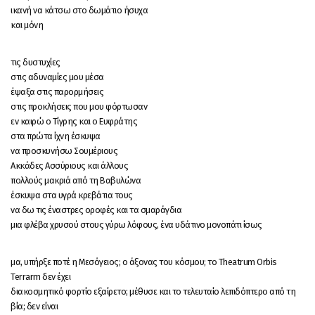
ικανή να κάτσω στο δωμάτιο ήσυχα
και μόνη
τις δυστυχίες
στις αδυναμίες μου μέσα
έψαξα στις παρορμήσεις
στις προκλήσεις που μου φόρτωσαν
εν καιρώ ο Τίγρης και ο Ευφράτης
στα πρώτα ίχνη έσκυψα
να προσκυνήσω Σουμέριους
Ακκάδες Ασσύριους και άλλους
πολλούς μακριά από τη Βαβυλώνα
έσκυψα στα υγρά κρεβάτια τους
να δω τις έναστρες οροφές και τα σμαράγδια
μια φλέβα χρυσού στους γύρω λόφους, ένα υδάτινο μονοπάτι ίσως
μα, υπήρξε ποτέ η Μεσόγειος; ο άξονας του κόσμου; το Theatrum Orbis
Terrarm δεν έχει
διακοσμητικό φορτίο εξαίρετο; μέθυσε και το τελευταίο λεπιδόπτερο από τη
βία; δεν είναι