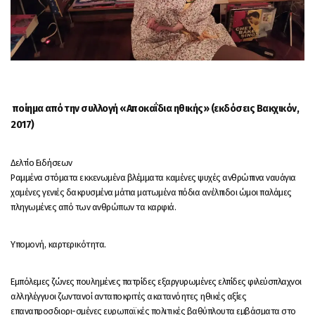
ποίημα από την συλλογή «Αποκαΐδια ηθικής» (εκδόσεις Βακχικόν,
2017)
Δελτίο Ειδήσεων
Ραμμένα στόματα εκκενωμένα βλέμματα καμένες ψυχές ανθρώπινα ναυάγια
χαμένες γενιές δακρυσμένα μάτια ματωμένα πόδια ανέλπιδοι ώμοι παλάμες
πληγωμένες από των ανθρώπων τα καρφιά.
Υπομονή, καρτερικότητα.
Εμπόλεμες ζώνες πουλημένες πατρίδες εξαργυρωμένες ελπίδες φιλεύσπλαχνοι
αλληλέγγυοι ζωντανοί ανταποκριτές ακατανόητες ηθικές αξίες
επαναπροσδιορι-σμένες ευρωπαϊκές πολιτικές βαθύπλουτα εμβάσματα στο