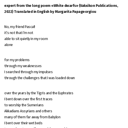
expert from the long poem «White dwarfs» (Vakxikon Publications,
2022) Translated in English by Margarita Papageorgiou
No, my friend Pascal!
it’s not that I’m not
able to sit quietly in my room
alone
for my problems
through my weaknesses
I searched through my impulses
through the challenges that I was loaded down
over the years by the Tigris and the Euphrates
I bent down over the first traces
to worship the Sumerians
Akkadians Assyrians and others
many of them far away from Babylon
I bent over their wet beds