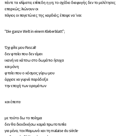
πέντε τα κλίματα; επίπεδη η γη; το σχέδιο διαφυγής δεν το μελέτησες
επαρκώς; λιώνουν οι
πάγιοι; οι παγετώνες της καρδιάς; έπαψε να ‘ναι:
“Die ganze Welt in einem Kleberblatt”;
Όχι φίλε μου Pascal!
δεν φταίει που δεν είμαι
ικανή να κάτσω στο δωμάτιο ήσυχα
και μόνη
φταίει που ο κόσμος γύρω μου
άρχισε να γυρνά παράδοξα
την εποχή των οραμάτων
και έπειτα∙
με τούτο δω το ποίημα
δεν θα διεκδικήσω καμιά πρωτοτυπία
για μένα, τον Μαμωνά και τη malaise du siècle∙