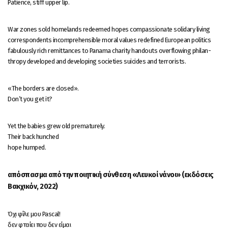
Patience, stiff upper lip.
War zones sold homelands redeemed hopes compassionate solidary living
correspondents incomprehensible moral values redefined European politics
fabulously rich remittances to Panama charity handouts overflowing philan-
thropy developed and developing societies suicides and terrorists.
«The borders are closed».
Don’t you get it?
Yet the babies grew old prematurely.
Their back hunched
hope humped.
απόσπασμα από την ποιητική σύνθεση «Λευκοί νάνοι» (εκδόσεις
Βακχικόν, 2022)
Όχι φίλε μου Pascal!
δεν φταίει που δεν είμαι