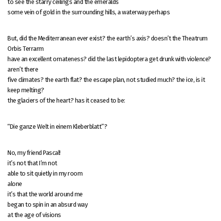
to see the starry ceilings and the emeralds
some vein of gold in the surrounding hills, a waterway perhaps
But, did the Mediterranean ever exist? the earth’s axis? doesn’t the Theatrum
Orbis Terrarm
have an excellent ornateness? did the last lepidoptera get drunk with violence?
aren’t there
five climates? the earth flat? the escape plan, not studied much? the ice, is it
keep melting?
the glaciers of the heart? has it ceased to be:
“Die ganze Welt in einem Kleberblatt”?
No, my friend Pascal!
it’s not that I’m not
able to sit quietly in my room
alone
it’s that the world around me
began to spin in an absurd way
at the age of visions