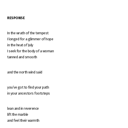
RESPONSE
In the wrath of the tempest
I longed for a glimmer of hope
in the heat of July
I seek for the body of a woman
tanned and smooth
and the north wind said
you’ve got to find your path
in your ancestors footsteps
lean and in reverence
lift the marble
and feel their warmth