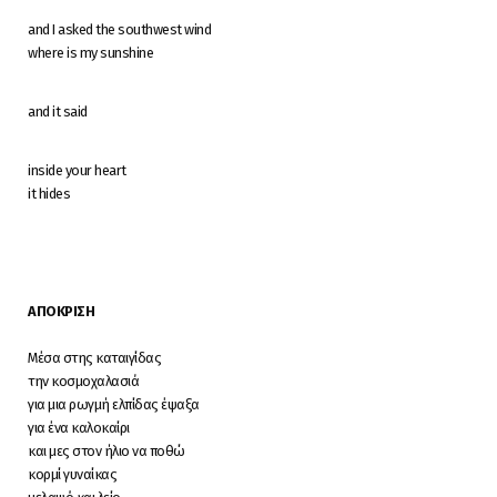
and I asked the southwest wind
where is my sunshine
and it said
inside your heart
it hides
ΑΠΟΚΡΙΣΗ
Μέσα στης καταιγίδας
την κοσμοχαλασιά
για μια ρωγμή ελπίδας έψαξα
για ένα καλοκαίρι
και μες στον ήλιο να ποθώ
κορμί γυναίκας