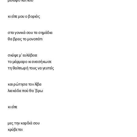
μελαψό και λείο
κι είπε μου ο βοριάς
στα γονικά σου τα σημάδια
θα βρεις το μονοπάτι
σκύψε μ’ ευλάβεια
το μάρμαρο κι ανασήκωσε
τη θαλπωρή τους να γευτείς
και ρώτησα τον λίβα
λιακάδα πού θα `βρω
κι είπε
μες την καρδιά σου
κρύβεται