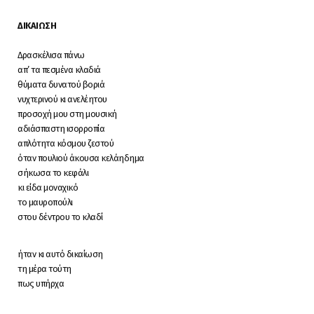
ΔΙΚΑΙΩΣΗ
Δρασκέλισα πάνω
απ’ τα πεσμένα κλαδιά
θύματα δυνατού βοριά
νυχτερινού κι ανελέητου
προσoχή μου στη μουσική
αδιάσπαστη ισορροπία
απλότητα κόσμου ζεστού
όταν πουλιού άκουσα κελάηδημα
σήκωσα το κεφάλι
κι είδα μοναχικό
το μαυροπούλι
στου δέντρου το κλαδί
ήταν κι αυτό δικαίωση
τη μέρα τούτη
πως υπήρχα