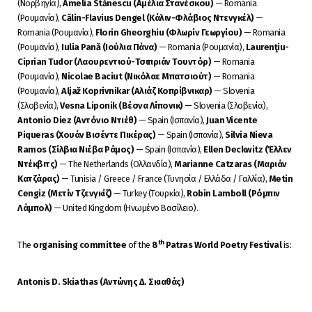
(Νορβηγία),
Amelia Stănescu (Αμέλια Στανέσκου)
— Romania
(Ρουμανία),
Călin-Flavius Dengel (Κάλιν-Φλάβιος Ντενγκέλ)
—
Romania (Ρουμανία),
Florin Gheorghiu (Φλωρίν Γεωργίου)
— Romania
(Ρουμανία),
Iulia Pană (Ιούλια Πάνα)
— Romania (Ρουμανία),
Laurenţiu-
Ciprian Tudor (Λαουρεντιού-Τσιπριάν Τουντόρ)
— Romania
(Ρουμανία),
Nicolae Baciut (Νικόλαε Μπατσιούτ)
— Romania
(Ρουμανία),
Aljaž Koprivnikar (Αλιάζ Κοπρίβνικαρ)
— Slovenia
(Σλοβενία),
Vesna Liponik (Βέσνα Λίπονικ)
— Slovenia (Σλοβενία),
Antonio Diez (Αντόνιο Ντιέθ)
— Spain (Ισπανία),
Juan Vicente
Piqueras (Χουάν Βισέντε Πικέρας)
— Spain (Ισπανία),
Silvia Nieva
Ramos (Σίλβια Νιέβα Ράμος)
— Spain (Ισπανία),
Ellen Deckwitz (Έλλεν
Ντέκβιτς)
— The Netherlands (Ολλανδία),
Marianne Catzaras (Μαριάν
Κατζάρας)
— Tunisia / Greece / France (Τυνησία / Ελλάδα / Γαλλία),
Metin
Cengiz (Μετίν Τζενγκίζ)
— Turkey (Τουρκία),
Robin Lamboll (Ρόμπιν
Λάμπολ)
— United Kingdom (Ηνωμένο Βασίλειο).
th
The
organising committee
of the
8
Patras World Poetry Festival
is:
Antonis D. Skiathas (Αντώνης Δ. Σκιαθάς)