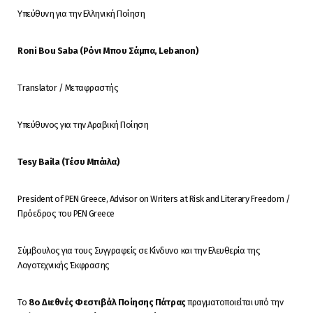
Υπεύθυνη για την Ελληνική Ποίηση
Roni Bou Saba (Ρόνι Μπου Σάμπα, Lebanon)
Translator / Μεταφραστής
Υπεύθυνος για την Αραβική Ποίηση
Tesy Baila (
Τέσυ
Μπάιλα
)
President of PEN Greece, Advisor on Writers at Risk and Literary Freedom /
Πρόεδρος του PEN Greece
Σύμβουλος για τους Συγγραφείς σε Κίνδυνο και την Ελευθερία της
Λογοτεχνικής Έκφρασης
Το
8
o
Διεθνές Φεστιβάλ Ποίησης Πάτρας
πραγματοποιείται υπό την