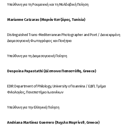
Υπεύθυνη για τη Ρουμανική και τη Μολδαβική Ποίηση
Marianne Catzaras (
Μαριάν
Κατζάρας
, Tunisia)
Distinguished Trans-Mediterranean Photographer and Poet / Διακεκριμένη
Διαμεσογειακή Φωτογράφος και Ποιήτρια
Υπεύθυνη για τη Διαμεσογειακή Ποίηση
Despoina Papastathi (Δέσποινα Παπαστάθη, Greece)
EDIP, Department of Philology, University of Ioannina / ΕΔΙΠ, Τμήμα
Φιλολογίας, Πανεπιστήμιο Ιωαννίνων
Υπεύθυνη για την Ελληνική Ποίηση
Andriana Martínez Guerrero (Άνχελα Μαρτίνεθ, Greece)