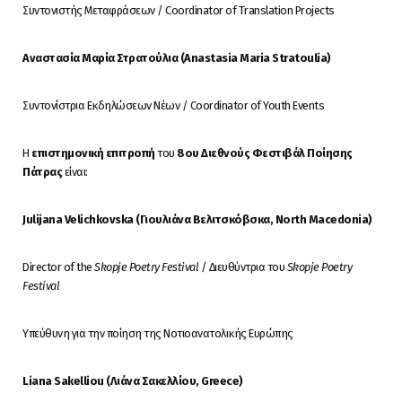
Συντονιστής Μεταφράσεων / Coordinator of Translation Projects
Αναστασία Μαρία Στρατούλια (
Anastasia
Maria
Stratoulia
)
Συντονίστρια Εκδηλώσεων Νέων / Coordinator of Youth Events
Η
επιστημονική επιτροπή
του
8
o
υ Διεθνούς Φεστιβάλ Ποίησης
Πάτρας
είναι:
Julijana Velichkovska (Γιουλιάνα Βελιτσκόβσκα, North Macedonia)
Director of the
Skopje Poetry Festival
/ Διευθύντρια του
Skopje Poetry
Festival
Υπεύθυνη για την ποίηση της Νοτιοανατολικής Ευρώπης
Liana Sakelliou (
Λιάνα
Σακελλίου
, Greece)