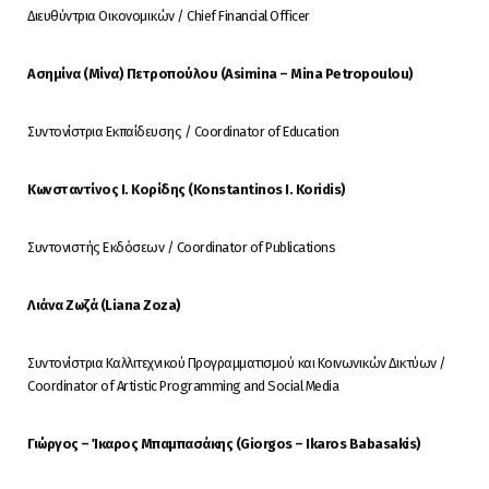
Διευθύντρια Οικονομικών / Chief Financial Officer
Ασημίνα
(
Μίνα
)
Πετροπούλου
(Asimina – Mina Petropoulou)
Συντονίστρια Εκπαίδευσης / Coordinator of Education
Κωνσταντίνος
Ι
.
Κορίδης
(Konstantinos I. Koridis)
Συντονιστής Εκδόσεων / Coordinator of Publications
Λιάνα
Ζωζά
(Liana Zoza)
Συντονίστρια Καλλιτεχνικού Προγραμματισμού και Κοινωνικών Δικτύων /
Coordinator of Artistic Programming and Social Media
Γιώργος
–
Ίκαρος
Μπαμπασάκης
(Giorgos – Ikaros Babasakis)