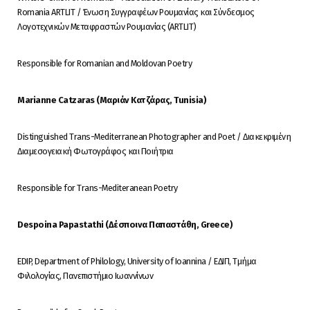
Romania ARTLIT / Ένωση Συγγραφέων Ρουμανίας και Σύνδεσμος
Λογοτεχνικών Μεταφραστών Ρουμανίας (ARTLIT)
Responsible for Romanian and Moldovan Poetry
Marianne Catzaras (Μαριάν Κατζάρας, Tunisia)
Distinguished Trans-Mediterranean Photographer and Poet / Διακεκριμένη
Διαμεσογειακή Φωτογράφος και Ποιήτρια
Responsible for Trans-Mediteranean Poetry
Despoina Papastathi (Δέσποινα Παπαστάθη, Greece)
EDIP, Department of Philology, University of Ioannina / ΕΔΙΠ, Τμήμα
Φιλολογίας, Πανεπιστήμιο Ιωαννίνων