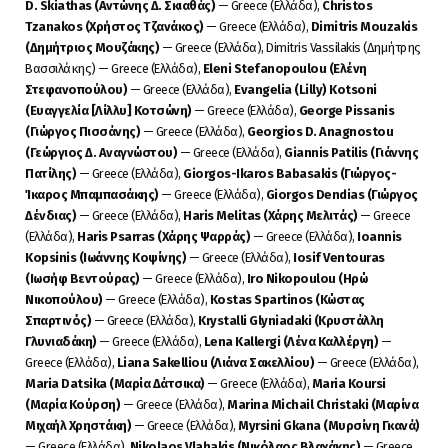
D. Skiathas (Αντώνης Δ. Σκιαθάς)
— Greece (Ελλάδα),
Christos
Tzanakos (Χρήστος Τζανάκος)
— Greece (Ελλάδα),
Dimitris Mouzakis
(Δημήτριος Μουζάκης)
— Greece (Ελλάδα), Dimitris Vassilakis (Δημήτρης
Βασσιλάκης) — Greece (Ελλάδα),
Eleni Stefanopoulou (Ελένη
Στεφανοπούλου)
— Greece (Ελλάδα),
Evangelia (Lilly) Kotsoni
(Ευαγγελία [Λίλλυ] Κοτσώνη)
— Greece (Ελλάδα),
George Pissanis
(Γιώργος Πισσάνης)
— Greece (Ελλάδα),
Georgios D. Anagnostou
(Γεώργιος Δ. Αναγνώστου)
— Greece (Ελλάδα),
Giannis Patilis (Γιάννης
Πατίλης)
— Greece (Ελλάδα),
Giorgos-Ikaros Babasakis (Γιώργος-
Ίκαρος Μπαμπασάκης)
— Greece (Ελλάδα),
Giorgos Dendias (Γιώργος
Δένδιας)
— Greece (Ελλάδα),
Haris Melitas (Χάρης Μελιτάς)
— Greece
(Ελλάδα),
Haris Psarras (Χάρης Ψαρράς)
— Greece (Ελλάδα),
Ioannis
Kopsinis (Ιωάννης Κοψίνης)
— Greece (Ελλάδα),
Iosif Ventouras
(Ιωσήφ Βεντούρας)
— Greece (Ελλάδα),
Iro Nikopoulou (Ηρώ
Νικοπούλου)
— Greece (Ελλάδα),
Kostas Spartinos (Κώστας
Σπαρτινός)
— Greece (Ελλάδα),
Krystalli Glyniadaki (Κρυστάλλη
Γλυνιαδάκη)
— Greece (Ελλάδα),
Lena Kallergi (Λένα Καλλέργη)
—
Greece (Ελλάδα),
Liana Sakelliou (Λιάνα Σακελλίου)
— Greece (Ελλάδα),
Maria Datsika (Μαρία Δάτσικα)
— Greece (Ελλάδα),
Maria Koursi
(Μαρία Κούρση)
— Greece (Ελλάδα),
Marina Michail Christaki (Μαρίνα
Μιχαήλ Χρηστάκη)
— Greece (Ελλάδα),
Myrsini Gkana (Μυρσίνη Γκανά)
— Greece (Ελλάδα),
Nikolaos Vlahakis (Νικόλαος Βλαχάκης)
— Greece