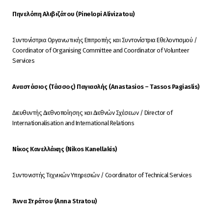
Πηνελόπη
Αλιβιζάτου
(Pinelopi Alivizatou)
Συντονίστρια Οργανωτικής Επιτροπής και Συντονίστρια Εθελοντισμού /
Coordinator of Organising Committee and Coordinator of Volunteer
Services
Αναστάσιος
(
Τάσσος
)
Παγιασλής
(Anastasios – Tassos Pagiaslis)
Διευθυντής Διεθνοποίησης και Διεθνών Σχέσεων / Director of
Internationalisation and International Relations
Νίκος
Κανελλάκης
(Nikos Kanellakis)
Συντονιστής Τεχνικών Υπηρεσιών / Coordinator of Technical Services
Άννα
Στράτου
(Anna Stratou)