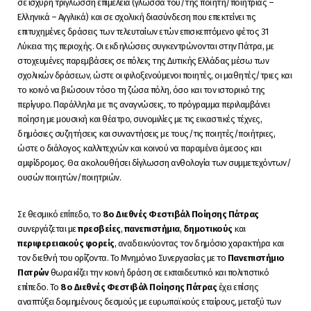
σε ισχυρή τρίγλωσση επιμέλεια (γλώσσα του/της ποιητή/ποιήτριας –
Ελληνικά – Αγγλικά) και σε σχολική διασύνδεση που επεκτείνει τις
επιτυχημένες δράσεις των τελευταίων ετών επισκεπτόμενο φέτος 31
Λύκεια της περιοχής. Οι εκδηλώσεις συγκεντρώνονται στην Πάτρα, με
στοχευμένες παρεμβάσεις σε πόλεις της Δυτικής Ελλάδας μέσω των
σχολικών δράσεων, ώστε οι φιλοξενούμενοι ποιητές, οι μαθητές/τριες και
το κοινό να βιώσουν τόσο τη ζώσα πόλη, όσο και τον ιστορικό της
περίγυρο. Παράλληλα με τις αναγνώσεις, το πρόγραμμα περιλαμβάνει
ποίηση με μουσική και θέατρο, συνομιλίες με τις εικαστικές τέχνες,
δημόσιες συζητήσεις και συναντήσεις με τους/τις ποιητές/ποιήτριες,
ώστε ο διάλογος καλλιτεχνών και κοινού να παραμένει άμεσος και
αμφίδρομος. Θα ακολουθήσει δίγλωσση ανθολογία των συμμετεχόντων/
ουσών ποιητών/ποιητριών.
Σε θεσμικό επίπεδο, το
8
o
Διεθνές Φεστιβάλ Ποίησης Πάτρας
συνεργάζεται με
πρεσβείες
,
πανεπιστήμια
,
δημοτικούς
και
περιφερειακούς
φορείς
, αναδεικνύοντας τον δημόσιο χαρακτήρα και
τον διεθνή του ορίζοντα. Το Μνημόνιο Συνεργασίας με το
Πανεπιστήμιο
Πατρών
θωρακίζει την κοινή δράση σε εκπαιδευτικό και πολιτιστικό
επίπεδο. Το
8
o
Διεθνές Φεστιβάλ Ποίησης Πάτρας
έχει επίσης
αναπτύξει δομημένους δεσμούς με ευρωπαϊκούς εταίρους, μεταξύ των