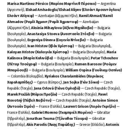
Marisa Martínez Pérsico (Μαρίσα Μαρτίνεθ Πέρσικο)
— Argentina
(Αργεντινή),
Elshad Arshadoglu/Elshad Aliyev (Ελσάντ Αρσαντόγλου/
Ελσάντ Αλίγιεφ)
— Azerbaijan (Αζερμπαϊτζάν),
Ramil Ahmad/Ramil
Ahmadov (Ραμίλ Άχμαντ/Ραμίλ Άχμαντοφ)
— Azerbaijan
(Αζερμπαϊτζάν),
Aksinia Mihaylova (Αξίνια Μιχαΐλοβα)
— Bulgaria
(Βουλγαρία),
Anastasiya Stoeva (Αναστασία Στόεβα)
— Bulgaria
(Βουλγαρία),
Evgeniya Dineva (Ευγενία Ντίνεβα)
— Bulgaria
(Βουλγαρία),
Ivan Hristov (Ιβάν Χρίστοφ)
— Bulgaria (Βουλγαρία
),
Kaloyan Hristov (Καλογιάν Χρίστοφ)
— Bulgaria (Βουλγαρία),
Maria
Kalinova (Μαρία Καλινόβα)
— Bulgaria (Βουλγαρία),
Petar Tchouhov
(Πέταρ Τσούχοφ)
— Bulgaria (Βουλγαρία),
Rumen Barosov (Ρούμεν
Μπαρόσοβ)
— Bulgaria (Βουλγαρία),
William Ospina (Γουίλιαμ Οσπίνα)
— Colombia (Κολομβία),
Kyriakos Charalambides (Κυριάκος
Χαραλαμπίδης)
— Cyprus (Κύπρος),
Jan Sojka (Γιάν Σόικα)
— Czech
Republic (Τσεχία),
Jana Orlová (Γιάνα Ορλοβά)
— Czech Republic (Τσεχία),
Marek Pražák (Μάρεκ Πραζάκ)
— Czech Republic (Τσεχία),
Pavel
Novotný (Πάβελ Νοβότνι)
— Czech Republic (Τσεχία),
Antoine Simon
(Αντουάν Σιμόν)
— France (Γαλλία),
Laurent Grison (Λοράν Γκριζόν)
—
France (Γαλλία),
Gabriel Moreno (Γκαμπριέλ Μορένο)
— Gibraltar
(Γιβραλτάρ),
Jonathan Teuma (Τζόναθαν Τέουμα)
— Gibraltar
(Γιβραλτάρ),
Akis Parodis (Άκης Παρώδης)
— Greece (Ελλάδα),
Antonis