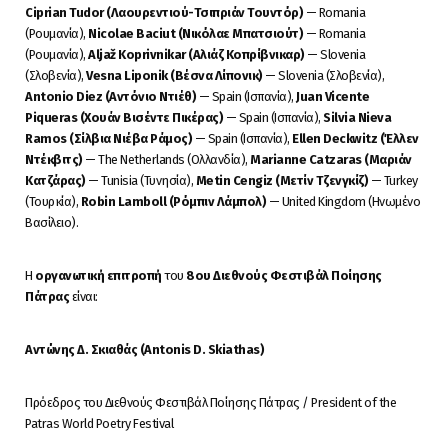
Ciprian Tudor (Λαουρεντιού-Τσιπριάν Τουντόρ)
— Romania
(Ρουμανία),
Nicolae Baciut (Νικόλαε Μπατσιούτ)
— Romania
(Ρουμανία),
Aljaž Koprivnikar (Αλιάζ Κοπρίβνικαρ)
— Slovenia
(Σλοβενία),
Vesna Liponik (Βέσνα Λίπονικ)
— Slovenia (Σλοβενία),
Antonio Diez (Αντόνιο Ντιέθ)
— Spain (Ισπανία),
Juan Vicente
Piqueras (Χουάν Βισέντε Πικέρας)
— Spain (Ισπανία),
Silvia Nieva
Ramos (Σίλβια Νιέβα Ράμος)
— Spain (Ισπανία),
Ellen Deckwitz (Έλλεν
Ντέκβιτς)
— The Netherlands (Ολλανδία),
Marianne Catzaras (Μαριάν
Κατζάρας)
— Tunisia (Τυνησία),
Metin Cengiz (Μετίν Τζενγκίζ)
— Turkey
(Τουρκία),
Robin Lamboll (Ρόμπιν Λάμπολ)
— United Kingdom (Ηνωμένο
Βασίλειο).
Η
οργανωτική επιτροπή
του
8
o
υ Διεθνούς Φεστιβάλ Ποίησης
Πάτρας
είναι:
Αντώνης Δ. Σκιαθάς (Antonis D. Skiathas)
Πρόεδρος του Διεθνούς Φεστιβάλ Ποίησης Πάτρας / President of the
Patras World Poetry Festival