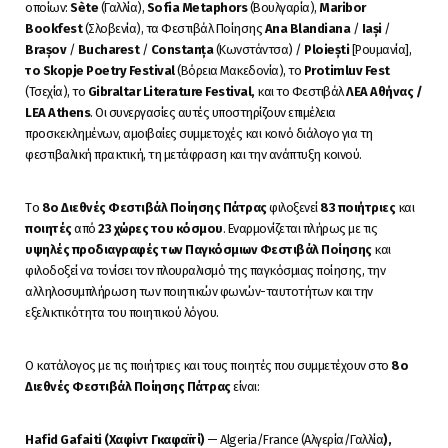
οποίων:
S
è
te
(Γαλλία),
Sofia
Metaphors
(Βουλγαρία),
Maribor
Bookfest
(Σλοβενία), τα Φεστιβάλ Ποίησης
Ana
Blandiana
/
Ia
ș
i
/
Bra
ș
ov
/
Bucharest
/
Constan
ț
a
(Κωνστάντσα) /
Ploie
ș
ti
[Ρουμανία],
το
Skopje
Poetry
Festival
(Βόρεια Μακεδονία), το
Protimluv
Fest
(Τσεχία), το
Gibraltar
Literature
Festival
,
και το Φεστιβάλ
ΛΕΑ Αθήνας /
LEA
Athens
. Οι συνεργασίες αυτές υποστηρίζουν επιμέλεια
προσκεκλημένων, αμοιβαίες συμμετοχές και κοινό διάλογο για τη
φεστιβαλική πρακτική, τη μετάφραση και την ανάπτυξη κοινού.
Tο
8
o
Διεθνές Φεστιβάλ Ποίησης Πάτρας
φιλοξενεί
83 ποιήτριες
και
ποιητές
από
23 χώρες του κόσμου
. Εναρμονίζεται πλήρως με τις
υψηλές προδιαγραφές των Παγκόσμιων Φεστιβάλ Ποίησης
και
φιλοδοξεί να τονίσει τον πλουραλισμό της παγκόσμιας ποίησης, την
αλληλοσυμπλήρωση των ποιητικών φωνών-ταυτοτήτων και την
εξελικτικότητα του ποιητικού λόγου.
Ο κατάλογος με τις ποιήτριες και τους ποιητές που συμμετέχουν στο
8
o
Διεθνές Φεστιβάλ Ποίησης Πάτρας
είναι:
Hafid Gafaiti (Χαφίντ Γκαφαϊτί)
— Algeria/France (Αλγερία/Γαλλία
),