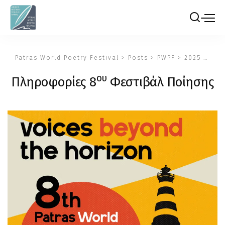
Patras World Poetry Festival
>
Posts
>
PWPF
>
2025
>
Πλη
ου
Πληροφορίες 8
Φεστιβάλ Ποίησης