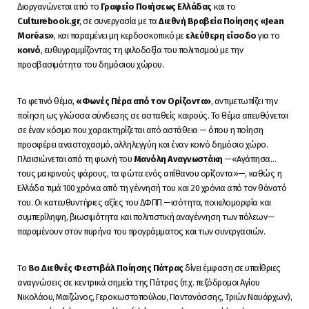
Διοργανώνεται από το
Γραφείο Ποιήσεως
Ελλάδας
και το
Culturebook
.
gr
, σε συνεργασία με τα
Διεθνή Βραβεία Ποίησης «
Jean
Mor
é
as
»
, και παραμένει μη κερδοσκοπικό με
ελεύθερη είσοδο
για το
κοινό
, ευθυγραμμίζοντας τη φιλοδοξία του πολιτισμού με την
προσβασιμότητα του δημόσιου χώρου.
Το φετινό θέμα,
«Φωνές Πέρα από τον Ορίζοντα»
, αντιμετωπίζει την
ποίηση ως γλώσσα σύνδεσης σε ασταθείς καιρούς. Το θέμα απευθύνεται
σε έναν κόσμο που χαρακτηρίζεται από αστάθεια — όπου η ποίηση
προσφέρει αναστοχασμό, αλληλεγγύη και έναν κοινό δημόσιο χώρο.
Πλαισιώνεται από τη φωνή του
Μανόλη Αναγνωστάκη
—«Αγάπησα…
τους μακρινούς φάρους, τα φώτα ενός απίθανου ορίζοντα»—, καθώς η
Ελλάδα τιμά 100 χρόνια από τη γέννησή του και 20 χρόνια από τον θάνατό
του. Οι κατευθυντήριες αξίες του ΔΦΠΠ —ισότητα, ποικιλομορφία και
συμπερίληψη, βιωσιμότητα και πολιτιστική αναγέννηση των πόλεων—
παραμένουν στον πυρήνα του προγράμματος και των συνεργασιών.
To
8
o
Διεθνές Φεστιβάλ Ποίησης Πάτρας
δίνει έμφαση σε υπαίθριες
αναγνώσεις σε κεντρικά σημεία της Πάτρας (π.χ. πεζόδρομοι Αγίου
Νικολάου, Μαιζώνος, Γεροκωστοπούλου, Παντανάσσης, Τριών Ναυάρχων),