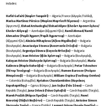
includes:
Hafid Gafaiti (Χαφίντ Γκαφαϊτί)
— Algeria/France (Αλγερία/Γαλλία
),
Marisa Martínez Pérsico (Μαρίσα Μαρτίνεθ Πέρσικο)
— Argentina
(Αργεντινή),
Elshad Arshadoglu/Elshad Aliyev (Ελσάντ Αρσαντόγλου/
Ελσάντ Αλίγιεφ)
— Azerbaijan (Αζερμπαϊτζάν),
Ramil Ahmad/Ramil
Ahmadov (Ραμίλ Άχμαντ/Ραμίλ Άχμαντοφ)
— Azerbaijan
(Αζερμπαϊτζάν),
Aksinia Mihaylova (Αξίνια Μιχαΐλοβα)
— Bulgaria
(Βουλγαρία),
Anastasiya Stoeva (Αναστασία Στόεβα)
— Bulgaria
(Βουλγαρία),
Evgeniya Dineva (Ευγενία Ντίνεβα)
— Bulgaria
(Βουλγαρία),
Ivan Hristov (Ιβάν Χρίστοφ)
— Bulgaria (Βουλγαρία
),
Kaloyan Hristov (Καλογιάν Χρίστοφ)
— Bulgaria (Βουλγαρία),
Maria
Kalinova (Μαρία Καλινόβα)
— Bulgaria (Βουλγαρία),
Petar Tchouhov
(Πέταρ Τσούχοφ)
— Bulgaria (Βουλγαρία),
Rumen Barosov (Ρούμεν
Μπαρόσοβ)
— Bulgaria (Βουλγαρία),
William Ospina (Γουίλιαμ Οσπίνα)
— Colombia (Κολομβία),
Kyriakos Charalambides (Κυριάκος
Χαραλαμπίδης)
— Cyprus (Κύπρος),
Jan Sojka (Γιάν Σόικα)
— Czech
Republic (Τσεχία),
Jana Orlová (Γιάνα Ορλοβά)
— Czech Republic (Τσεχία),
Marek Pražák (Μάρεκ Πραζάκ)
— Czech Republic (Τσεχία),
Pavel
Novotný (Πάβελ Νοβότνι)
— Czech Republic (Τσεχία),
Antoine Simon
(Αντουάν Σιμόν)
— France (Γαλλία),
Laurent Grison (Λοράν Γκριζόν)
—