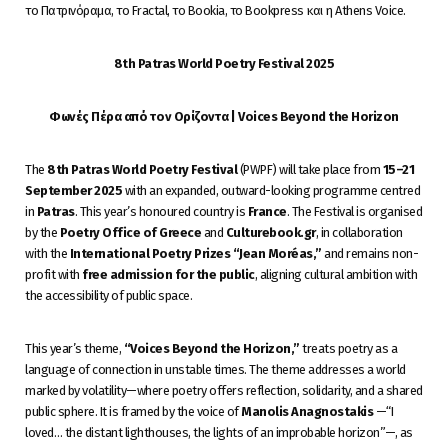
το Πατρινόραμα, το Fractal, το Bookia, το Bookpress και η Athens Voice.
8th Patras World Poetry Festival 2025
Φωνές Πέρα από τον Ορίζοντα |
Voices
Beyond
the
Horizon
The
8th Patras World Poetry Festival
(PWPF) will take place from
15–21
September 2025
with an expanded, outward-looking programme centred
in
Patras
. This year’s honoured country is
France
. The Festival is organised
by the
Poetry Office of Greece
and
Culturebook.gr
, in collaboration
with the
International Poetry Prizes “Jean Moréas,”
and remains non-
profit with
free admission for the public
, aligning cultural ambition with
the accessibility of public space.
This year’s theme,
“Voices Beyond the Horizon,”
treats poetry as a
language of connection in unstable times. The theme addresses a world
marked by volatility—where poetry offers reflection, solidarity, and a shared
public sphere. It is framed by the voice of
Manolis Anagnostakis
—“I
loved… the distant lighthouses, the lights of an improbable horizon”—, as