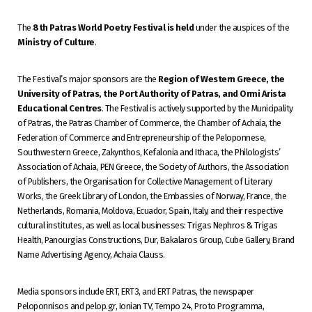
The
8th Patras World Poetry Festival is held
under the auspices of the
Ministry of Culture
.
The Festival’s major sponsors are the
Region of Western Greece, the
University of Patras, the Port Authority of Patras, and Ormi Arista
Educational Centres
. The Festival is actively supported by the Municipality
of Patras, the Patras Chamber of Commerce, the Chamber of Achaia, the
Federation of Commerce and Entrepreneurship of the Peloponnese,
Southwestern Greece, Zakynthos, Kefalonia and Ithaca, the Philologists’
Association of Achaia, PEN Greece, the Society of Authors, the Association
of Publishers, the Organisation for Collective Management of Literary
Works, the Greek Library of London, the Embassies of Norway, France, the
Netherlands, Romania, Moldova, Ecuador, Spain, Italy, and their respective
cultural institutes, as well as local businesses: Trigas Nephros & Trigas
Health, Panourgias Constructions, Dur, Bakalaros Group, Cube Gallery, Brand
Name Advertising Agency, Achaia Clauss.
Media sponsors include ERT, ERT3, and ERT Patras, the newspaper
Peloponnisos and pelop.gr, Ionian TV, Tempo 24, Proto Programma,