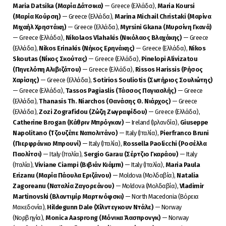
Maria Datsika (Μαρία Δάτσικα)
— Greece (Ελλάδα),
Maria Koursi
(Μαρία Κούρση)
— Greece (Ελλάδα),
Marina Michail Christaki (Μαρίνα
Μιχαήλ Χρηστάκη)
— Greece (Ελλάδα),
Myrsini Gkana (Μυρσίνη Γκανά)
— Greece (Ελλάδα),
Nikolaos Vlahakis (Νικόλαος Βλαχάκης)
— Greece
(Ελλάδα),
Nikos Erinakis (Νήκος Ερηνάκης)
— Greece (Ελλάδα),
Nikos
Skoutas (Νίκος Σκούτας)
— Greece (Ελλάδα),
Pinelopi Alivizatou
(Πηνελόπη Αλιβιζάτου)
— Greece (Ελλάδα),
Rissos Harissis (Ρήσος
Χαρίσης)
— Greece (Ελλάδα),
Sotirios Souliotis (Σωτήριος Σουλιώτης)
— Greece (Ελλάδα),
Tassos Pagiaslis (Τάσσος Παγιασλής)
— Greece
(Ελλάδα),
Thanasis Th. Niarchos (Θανάσης Θ. Νιάρχος)
— Greece
(Ελλάδα),
Zozi Zografidou (Ζώζη Ζωγραφίδου)
— Greece (Ελλάδα),
Catherine Brogan (Κάθριν Μπρόγκαν)
— Ireland (Ιρλανδία),
Giuseppe
Napolitano (Τζουζέπε Ναπολιτάνο)
— Italy (Ιταλία),
Pierfranco Bruni
(Πιερφράνκο Μπρουνί)
— Italy (Ιταλία),
Rossella Paolicchi (Ροσέλλα
Παολίτσι)
— Italy (Ιταλία),
Sergio Garau (Σέρτζιο Γκαράου)
— Italy
(Ιταλία),
Viviane Ciampi (Βιβιάν Κιάμπι)
— Italy (Ιταλία),
Maria Paula
Erizanu (Μαρία Πάουλα Εριζάνου)
— Moldova (Μολδαβία),
Natalia
Zagoreanu (Ναταλία Ζαγορεάνου)
— Moldova (Μολδαβία),
Vladimir
Martinovski (Βλαντιμίρ Μαρτινόφσκι)
— North Macedonia (Βόρεια
Μακεδονία),
Hildegunn Dale (Χίλντεγκουν Ντάλε)
— Norway
(Νορβηγία),
Monica Aasprong (Μόνικα Άασπρονγκ)
— Norway