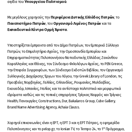
αιγίδα του
Υπουργείου Πολιτισμού
.
Με μεγάλους χορηγούς την
Περιφέρεια Δυτικής Ελλάδος Πατρών
, το
Πανεπιστήμιο Πατρών
, τον
Οργανισμό Λιμένος Πατρών
και τα
Εκπαιδευτικά Κέντρα Ορμή Άριστα
.
Υποστηρίζεται έμπρακτα από τον Δήμο Πατρέων, τον Εμπορικό Σύλλογο
Πατρών, το Επιμελητήριο Αχαΐας, την Ομοσπονδία Εμπορίου και
Επιχειρηματικότητας Πελοποννήσου Νοτιοδυτικής Ελλάδας Ζακύνθου
Κεφαλληνίας και Ιθάκης, τον Σύνδεσμο Φιλολόγων Αχαΐας, το PEN Greece,
την Εταιρεία Συγγραφέων, των Σύνδεσμο Εκδοτών Βιβλίου, τον Οργανισμό
Συλλογικής Διαχείρισης Έργων του Λόγου, την Greek Library of London, τις
Πρεσβείες Νορβηγίας, Γαλλίας, Ολλανδίας, Ρουμανίας, Μολδαβίας,
Εκουαδόρ, Ισπανίας, Ιταλίας και τα αντίστοιχα πολιτστικά και μορφωτικά
ιδρύματα καθώς και τις τοπικές επιχειρήσεις Τρίγκας Νεφρός και Τρίγκας
Health, Πανουργίας Constructions, Dur, Bakalaros Group, Cube Gallery,
Brand Name Advertising Agency, Achaia Clauss.
Χορηγοί επικοινωνίας είναι η ΕΡΤ, η ΕΡΤ 3 και η ΕΡΤ Πάτρας, η εφημερίδα
ο
Πελοπόννησος και το pelop.gr, το Ionian TV, το Tempo 24, το 1
Πρόγραμμα,