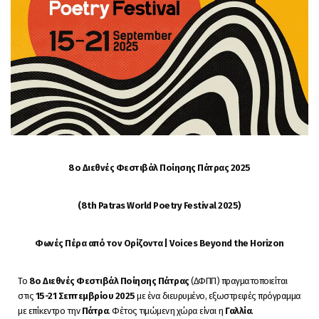
8ο Διεθνές Φεστιβάλ Ποίησης Πάτρας 2025
(8th Patras World Poetry Festival 2025)
Φωνές Πέρα από τον Ορίζοντα |
V
oices
B
eyond the
H
orizon
Το
8
o
Διεθνές Φεστιβάλ Ποίησης Πάτρας
(ΔΦΠΠ) πραγματοποιείται
στις
15-21 Σεπτεμβρίου 2025
με ένα διευρυμένο, εξωστρεφές πρόγραμμα
με επίκεντρο την
Πάτρα
. Φέτος τιμώμενη χώρα είναι η
Γαλλία
.