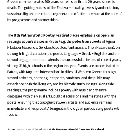
Greece commemorates 100 years since his birth and 20 years since his
death. The guiding values of the Festival—equality, diversity and inclusion,
sustainability, and the cultural regeneration of cities—remain at the core of
its programme and partnerships.
The
8th Patras World Poetry Festival
places emphasis on open-air
readings at central sites in Patras (e.g. the pedestrian streets of Agiou
Nikolaou, Maizonos, Gerokostopoulou, Pantanassis, Trion Navarchon), on
strong trilingual curation (the poet’s language – Greek – English), and on
school engagement that extends the successful activities of recent years,
visiting 31 high schools in the region this year. Events are concentrated in
Patras, with targeted interventions in cities of Western Greece through
school activities, so that guest poets, students, and the public may
experience both the living city and its historic surroundings. Alongside
readings, the programme includes poetry with music and theatre,
dialogues with the visual arts, public discussions and meetings with the
poets, ensuring that dialogue between artists and audience remains
immediate and reciprocal. A bilingual anthology of participating poets will
follow.
At an institutional level, the
8th Patras World Poetry Festival