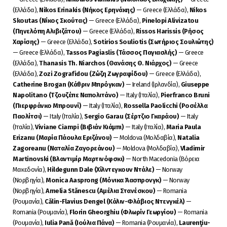
(Ελλάδα),
Nikos Erinakis (Νήκος Ερηνάκης)
— Greece (Ελλάδα),
Nikos
Skoutas (Νίκος Σκούτας)
— Greece (Ελλάδα),
Pinelopi Alivizatou
(Πηνελόπη Αλιβιζάτου)
— Greece (Ελλάδα),
Rissos
Harissis
(Ρήσος
Χαρίσης)
— Greece (Ελλάδα),
Sotirios Souliotis (Σωτήριος Σουλιώτης)
— Greece (Ελλάδα),
Tassos Pagiaslis (Τάσσος Παγιασλής)
— Greece
(Ελλάδα),
Thanasis Th. Niarchos (Θανάσης Θ. Νιάρχος)
— Greece
(Ελλάδα),
Zozi Zografidou (Ζώζη Ζωγραφίδου)
— Greece (Ελλάδα),
Catherine Brogan (Κάθριν Μπρόγκαν)
— Ireland (Ιρλανδία),
Giuseppe
Napolitano (Τζουζέπε Ναπολιτάνο)
— Italy (Ιταλία),
Pierfranco Bruni
(Πιερφράνκο Μπρουνί)
— Italy (Ιταλία),
Rossella Paolicchi (Ροσέλλα
Παολίτσι)
— Italy (Ιταλία),
Sergio Garau (Σέρτζιο Γκαράου)
— Italy
(Ιταλία),
Viviane Ciampi (Βιβιάν Κιάμπι)
— Italy (Ιταλία),
Maria Paula
Erizanu (Μαρία Πάουλα Εριζάνου)
— Moldova (Μολδαβία),
Natalia
Zagoreanu (Ναταλία Ζαγορεάνου)
— Moldova (Μολδαβία),
Vladimir
Martinovski (Βλαντιμίρ Μαρτινόφσκι)
— North Macedonia (Βόρεια
Μακεδονία),
Hildegunn Dale (Χίλντεγκουν Ντάλε)
— Norway
(Νορβηγία),
Monica Aasprong (Μόνικα Άασπρονγκ)
— Norway
(Νορβηγία),
Amelia Stănescu (Αμέλια Στανέσκου)
— Romania
(Ρουμανία),
Călin-Flavius Dengel (Κάλιν-Φλάβιος Ντενγκέλ)
—
Romania (Ρουμανία),
Florin Gheorghiu (Φλωρίν Γεωργίου)
— Romania
(Ρουμανία),
Iulia Pană (Ιούλια Πάνα)
— Romania (Ρουμανία),
Laurenţiu-