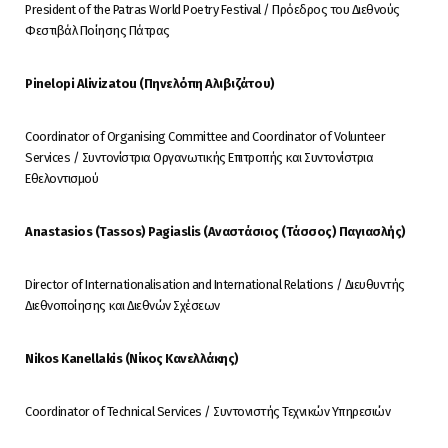
President of the Patras World Poetry Festival / Πρόεδρος του Διεθνούς
Φεστιβάλ Ποίησης Πάτρας
Pinelopi Alivizatou (Πηνελόπη Αλιβιζάτου)
Coordinator of Organising Committee and Coordinator of Volunteer
Services / Συντονίστρια Οργανωτικής Επιτροπής και Συντονίστρια
Εθελοντισμού
Anastasios (Tassos) Pagiaslis (Αναστάσιος (Τάσσος) Παγιασλής)
Director of Internationalisation and International Relations / Διευθυντής
Διεθνοποίησης και Διεθνών Σχέσεων
Nikos Kanellakis (Νίκος Κανελλάκης)
Coordinator of Technical Services / Συντονιστής Τεχνικών Υπηρεσιών