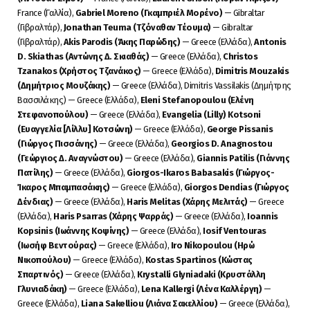
France (Γαλλία),
Gabriel Moreno (Γκαμπριέλ Μορένο)
— Gibraltar
(Γιβραλτάρ),
Jonathan Teuma (Τζόναθαν Τέουμα)
— Gibraltar
(Γιβραλτάρ),
Akis Parodis (Άκης Παρώδης)
— Greece (Ελλάδα),
Antonis
D. Skiathas (Αντώνης Δ. Σκιαθάς)
— Greece (Ελλάδα),
Christos
Tzanakos (Χρήστος Τζανάκος)
— Greece (Ελλάδα),
Dimitris Mouzakis
(Δημήτριος Μουζάκης)
— Greece (Ελλάδα), Dimitris Vassilakis (Δημήτρης
Βασσιλάκης) — Greece (Ελλάδα),
Eleni Stefanopoulou (Ελένη
Στεφανοπούλου)
— Greece (Ελλάδα),
Evangelia (Lilly) Kotsoni
(Ευαγγελία [Λίλλυ] Κοτσώνη)
— Greece (Ελλάδα),
George Pissanis
(Γιώργος Πισσάνης)
— Greece (Ελλάδα),
Georgios D. Anagnostou
(Γεώργιος Δ. Αναγνώστου)
— Greece (Ελλάδα),
Giannis Patilis (Γιάννης
Πατίλης)
— Greece (Ελλάδα),
Giorgos-Ikaros Babasakis (Γιώργος-
Ίκαρος Μπαμπασάκης)
— Greece (Ελλάδα),
Giorgos Dendias (Γιώργος
Δένδιας)
— Greece (Ελλάδα),
Haris Melitas (Χάρης Μελιτάς)
— Greece
(Ελλάδα),
Haris Psarras (Χάρης Ψαρράς)
— Greece (Ελλάδα),
Ioannis
Kopsinis (Ιωάννης Κοψίνης)
— Greece (Ελλάδα),
Iosif Ventouras
(Ιωσήφ Βεντούρας)
— Greece (Ελλάδα),
Iro Nikopoulou (Ηρώ
Νικοπούλου)
— Greece (Ελλάδα),
Kostas Spartinos (Κώστας
Σπαρτινός)
— Greece (Ελλάδα),
Krystalli Glyniadaki (Κρυστάλλη
Γλυνιαδάκη)
— Greece (Ελλάδα),
Lena Kallergi (Λένα Καλλέργη)
—
Greece (Ελλάδα),
Liana Sakelliou (Λιάνα Σακελλίου)
— Greece (Ελλάδα),