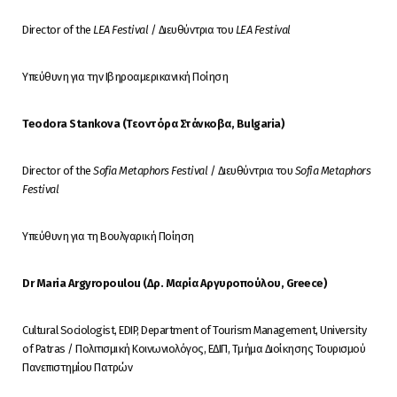
Director of the
LEA Festival
/ Διευθύντρια του
LEA Festival
Υπεύθυνη για την Ιβηροαμερικανική Ποίηση
Teodora Stankova (Τεοντόρα Στάνκοβα, Bulgaria)
Director of the
Sofia Metaphors Festival
/ Διευθύντρια του
Sofia Metaphors
Festival
Υπεύθυνη για τη Βουλγαρική Ποίηση
Dr Maria Argyropoulou (Δρ. Μαρία Αργυροπούλου, Greece)
Cultural Sociologist, EDIP, Department of Tourism Management, University
of Patras / Πολιτισμική Κοινωνιολόγος, ΕΔΙΠ, Τμήμα Διοίκησης Τουρισμού
Πανεπιστημίου Πατρών