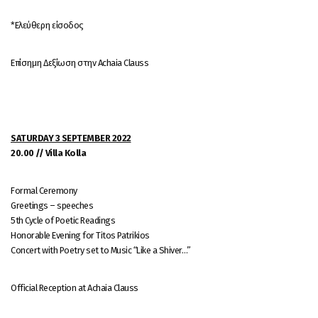
*Ελεύθερη είσοδος
Επίσημη Δεξίωση στην Achaia Clauss
SATURDAY 3 SEPTEMBER 2022
20.00 // Villa Kolla
Formal Ceremony
Gr
eetings – speeches
5th Cycle of Poetic Readings
Honorable Evening for Titos Patrikios
Concert with Poetry set to Music “Like a Shiver…”
Official Reception at Achaia Clauss