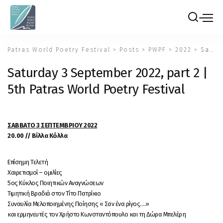
Patras World Poetry Festival
>
Posts
>
PWPF
>
2022
>
Saturday 3 September 2022, part 2 | 5th Patras World Poetry Festival
Saturday 3 September 2022, part 2 |
5th Patras World Poetry Festival
ΣΑΒΒΑΤΟ 3 ΣΕΠΤΕΜΒΡΙΟΥ 2022
20.00 // Βίλλα Κόλλα
Επίσημη Τελετή
Χαιρετισμοί – ομιλίες
5ος Κύκλος Ποιητικών Αναγνώσεων
Τιμητική Βραδιά στον Τίτο Πατρίκιο
Συναυλία Μελοποιημένης Ποίησης « Σαν ένα ρίγος….»
και ερμηνευτές τον Χρήστο Κωνσταντόπουλο και τη Δώρα Μπελέρη