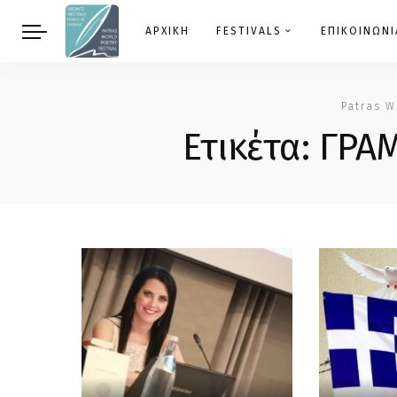
ΑΡΧΙΚΗ
FESTIVALS
ΕΠΙΚΟΙΝΩΝΙ
Patras W
Ετικέτα:
ΓΡΑ