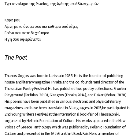
Έχει τον κλήρο της Ρωσίας, της Αγάπης και άλλων χωρών
Κόρη μου
Λίμνη με το όνομα σου πιο καθαρό από λέξεις
Εσένα που ποτέ δε χτύπησα
Η γη σου αφιερώνεται
The Poet
Thanos Gogos was born in Larissa in 1985. He is the founder of publishing
house and literarymagazine Thraka,and the co-founderand director of the
Thessalian Poetry Festival. He has published two poetry collections: Frontier
Playground (Farfulas, 2013), Glasgow (Thraka,2014), and Dakar (Melani, 2020).
His poems have been published in various electronic and physical literary
magazines and have been translated in 8 languages. In 2015,he participated in
2nd Young Writers Festival at the International bookfair of Thessaloniki,
organized by Hellenic Foundation of Culture. His works appeared in the New
Voices of Greece , anthology, which was published by Hellenic Foundation of
Culture and presented in the 67thFrankfurt Book Fair. He is a member of