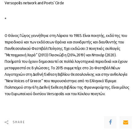
Versopolis network and Poets’ Circle
*
Ο Θάνος Γώγος γεννήθηκε στη Λάρισα το 1985. Είναι ποιητής, εκδότης του
περιοδικού και των εκδόσεων Θράκα και συνιδρυτής και διευθυντής του
Πανθεσσαλικού Φεστιβάλ Ποίησης. Έχει εκδώσει 3 ποιητικές συλλογές
“Μεταιχμιακή Χαρά” (2013) Γλασκώβη (2014,2019) και Ντακάρ (2020).
Ποιήματά του έχουν δημοσιευτεί σε πολλά λογοτεχνικά περιοδικά και έχουν
μεταφραστεί σε 8 γλώσσες. Το 2015 συμμετείχε στο 2ο Φεστιβάλ Νέων
Λογοτεχνών στη Διεθνή Έκθεση Βιβλίου Θεσσαλονίκης και στην ανθολογία
“New Voices of Greece” που παρουσιάστηκε από το Ελληνικό Ίδρυμα
Πολιτισμού στην 67η Διεθνή Έκθεση Βιβλίου της Φρανκφούρτης. Είναι μέλος
του Ευρωπαϊκού δικτύου Versopolis και του Κύκλου ποιητών.
SHARE