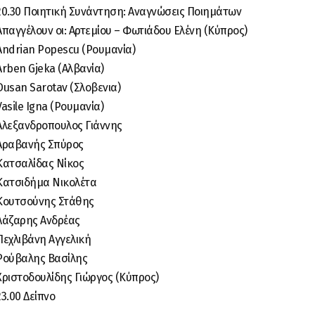
20.30 Ποιητική Συνάντηση: Αναγνώσεις Ποιημάτων
Απαγγέλουν οι: Αρτεμίου – Φωτιάδου Ελένη (Κύπρος)
Andrian Popescu (Ρουμανία)
Arben Gjeka (Αλβανία)
Dusan Sarotav (Σλοβενια)
Vasile Igna (Ρουμανία)
Αλεξανδροπουλος Γιάννης
Αραβανής Σπύρος
Κατσαλίδας Νίκος
Κατσιδήμα Νικολέτα
Κουτσούνης Στάθης
Λάζαρης Ανδρέας
Πεχλιβάνη Αγγελική
Ρούβαλης Βασίλης
Χριστοδουλίδης Γιώργος (Κύπρος)
23.00 Δείπνο