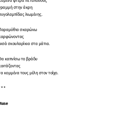
Καμένα φτερά πεταλούδας
γραμμή στην άκρη
πυγολαμπίδας λιωμένης.
Παραμύθια σκαρώνω
καρφώνοντας
μισά σκουλαρίκια στα μάτια.
Θα καπνίσω το βράδυ
κοιτάζοντας
τα κομμένα τους μέλη στον τοίχο.
 * *
Muse