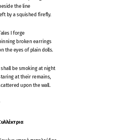
beside the line
left by a squished firefly.
Tales I forge
pinning broken earrings
on the eyes of plain dolls.
I shall be smoking at night
staring at their remains,
scattered upon the wall.
*
Συλλέκτρια