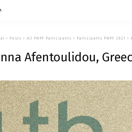
Α
al
>
Posts
>
All PWPF Participants
>
Participants PWPF 2021
>
nna Afentoulidou, Gree