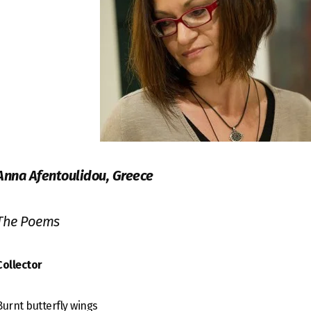
Anna Afentoulidou, Greece
The Poems
Collector
Burnt butterfly wings