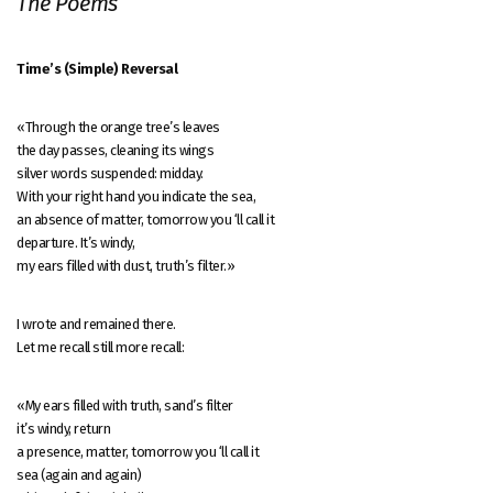
The Poems
Time’s (Simple) Reversal
«Through the orange tree’s leaves
the day passes, cleaning its wings
silver words suspended: midday.
With your right hand you indicate the sea,
an absence of matter, tomorrow you ‘ll call it
departure. It’s windy,
my ears filled with dust, truth’s filter.»
I wrote and remained there.
Let me recall still more recall:
«My ears filled with truth, sand’s filter
it’s windy, return
a presence, matter, tomorrow you ‘ll call it
sea (again and again)