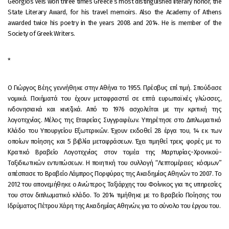
Georgios Veis won three times Greece’s most distinguished literary honor, the
State Literary Award, for his travel memoirs. Also the Academy of Athens
awarded twice his poetry in the years 2008 and 2014. He is member of the
Society of Greek Writers.
*
Ο Γιώργος Βέης γεννήθηκε στην Αθήνα το 1955. Πρέσβυς επί τιμή. Σπούδασε
νομικά. Ποιήματά του έχουν μεταφραστεί σε επτά ευρωπαϊκές γλώσσες,
ινδονησιακά και κινεζικά. Από το 1976 ασχολείται με την κριτική της
λογοτεχνίας. Μέλος της Εταιρείας Συγγραφέων. Υπηρέτησε στο Διπλωματικό
Κλάδο του Υπουργείου Εξωτερικών. Έχουν εκδοθεί 28 έργα του, 14 εκ των
οποίων ποίησης και 5 βιβλία μεταφράσεων. Έχει τιμηθεί τρεις φορές με το
Κρατικό Βραβείο Λογοτεχνίας στον τομέα της Μαρτυρίας-Χρονικού-
Ταξιδιωτικών εντυπώσεων. Η ποιητική του συλλογή “Λεπτομέρειες κόσμων”
απέσπασε το Βραβείο Λάμπρος Πορφύρας της Ακαδημίας Αθηνών το 2007. Το
2012 του απονεμήθηκε ο Ανώτερος Ταξιάρχης του Φοίνικος για τις υπηρεσίες
του στον διπλωματικό κλάδο. Το 2014 τιμήθηκε με το Βραβείο Ποίησης του
Ιδρύματος Πέτρου Χάρη της Ακαδημίας Αθηνών, για το σύνολο του έργου του.