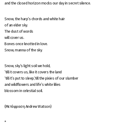
and the closed horizon mocks our day in secret silence.
Snow, the harp’s chords and white hair
of an elder sky.
The dust of words
will cover us.
Bones once knotted in love.
Snow, manna of the sky.
Snow, sky’s light soil we hold,
’till it covers us, like it covers the land
’till it’s put to sleep,’till the pixies of our slumber
and wildflowers and life’s white lilies
blossom in celestial soil.
(Μετάφραση Andrew Watson)
*