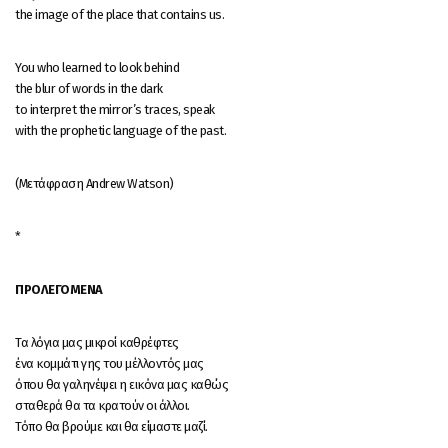
the image of the place that contains us.
You who learned to look behind
the blur of words in the dark
to interpret the mirror’s traces, speak
with the prophetic language of the past.
(Μετάφραση Andrew Watson)
*
ΠΡΟΛΕΓΟΜΕΝΑ
Τα λόγια μας μικροί καθρέφτες
ένα κομμάτι γης του μέλλοντός μας
όπου θα γαληνέψει η εικόνα μας καθώς
σταθερά θα τα κρατούν οι άλλοι.
Τόπο θα βρούμε και θα είμαστε μαζί.