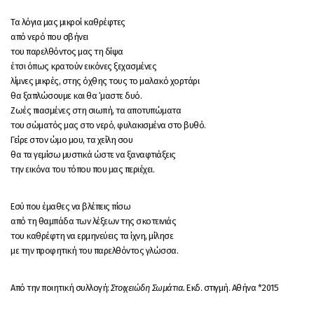
Τα λόγια μας μικροί καθρέφτες
από νερό που σβήνει
του παρελθόντος μας τη δίψα
έτσι όπως κρατούν εικόνες ξεχασμένες
λίμνες μικρές, στης όχθης τους το μαλακό χορτάρι
θα ξαπλώσουμε και θα ‘μαστε δυό.
Ζωές πιασμένες στη σιωπή, τα αποτυπώματα
του σώματός μας στο νερό, φυλακισμένα στο βυθό.
Γείρε στον ώμο μου, τα χείλη σου
θα τα γεμίσω μυστικά ώστε να ξαναφτιάξεις
την εικόνα του τόπου που μας περιέχει.
Εσύ που έμαθες να βλέπεις πίσω
από τη θαμπάδα των λέξεων της σκοτεινιάς
του καθρέφτη να ερμηνεύεις τα ίχνη, μίλησε
με την προφητική του παρελθόντος γλώσσα.
Από την ποιητική συλλογή:
Στοιχειώδη Σωμάτια.
Εκδ. στιγμή. Αθήνα *2015