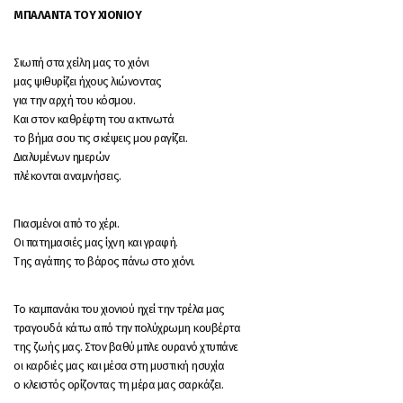
ΜΠΑΛΑΝΤΑ ΤΟΥ ΧΙΟΝΙΟΥ
Σιωπή στα χείλη μας το χιόνι
μας ψιθυρίζει ήχους λιώνοντας
για την αρχή του κόσμου.
Και στον καθρέφτη του ακτινωτά
το βήμα σου τις σκέψεις μου ραγίζει.
Διαλυμένων ημερών
πλέκονται αναμνήσεις.
Πιασμένοι από το χέρι.
Οι πατημασιές μας ίχνη και γραφή.
Της αγάπης το βάρος πάνω στο χιόνι.
Το καμπανάκι του χιονιού ηχεί την τρέλα μας
τραγουδά κάτω από την πολύχρωμη κουβέρτα
της ζωής μας. Στον βαθύ μπλε ουρανό χτυπάνε
οι καρδιές μας και μέσα στη μυστική ησυχία
ο κλειστός ορίζοντας τη μέρα μας σαρκάζει.