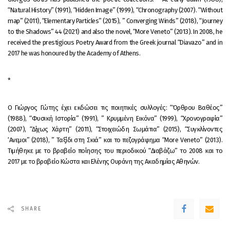
“Natural History” (1991), “Hidden Image” (1999), “Chronography (2007). “Without
map” (2011), “Elementary Particles” (2015), ” Converging Winds” (2018), “Journey
to the Shadows” 44 (2021) and also the novel, “More Veneto” (2013). In 2008, he
received the prestigious Poetry Award from the Greek journal “Diavazo” and in
2017 he was honoured by the Academy of Athens.
*
Ο Γιώργος Γώτης έχει εκδώσει τις ποιητικές συλλογές: “Όρθρου Βαθέος”
(1988), “Φυσική Ιστορία” (1991), ” Κρυμμένη Εικόνα” (1999), “Χρονογραφία”
(2007), “Δίχως Χάρτη” (2011), “Στοιχειώδη Σωμάτια” (2015), “Συγκλίνοντες
‘Ανεμοι” (2018), ” Ταξίδι στη Σκιά” και το πεζογράφημα “More Veneto” (2013).
Τιμήθηκε με το βραβείο ποίησης του περιοδικού “Διαβάζω” το 2008 και το
2017 με το βραβείο Κώστα και Ελένης Ουράνη της Ακαδημίας Αθηνών.
SHARE