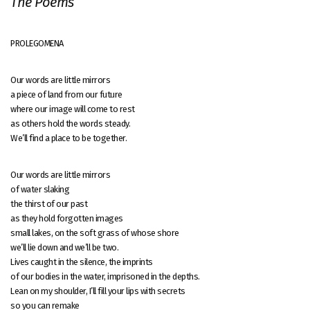
The Poems
PROLEGOMENA
Our words are little mirrors
a piece of land from our future
where our image will come to rest
as others hold the words steady.
We’ll find a place to be together.
Our words are little mirrors
of water slaking
the thirst of our past
as they hold forgotten images
small lakes, on the soft grass of whose shore
we’ll lie down and we’ll be two.
Lives caught in the silence, the imprints
of our bodies in the water, imprisoned in the depths.
Lean on my shoulder, I’ll fill your lips with secrets
so you can remake