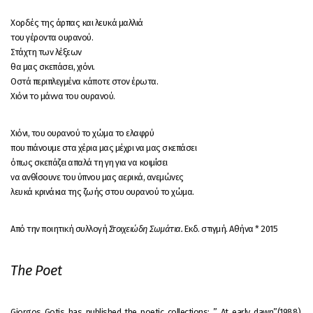
Χορδές της άρπας και λευκά μαλλιά
του γέροντα ουρανού.
Στάχτη των λέξεων
θα μας σκεπάσει, χιόνι.
Οστά περιπλεγμένα κάποτε στον έρωτα.
Χιόνι το μάννα του ουρανού.
Χιόνι, του ουρανού το χώμα το ελαφρύ
που πιάνουμε στα χέρια μας μέχρι να μας σκεπάσει
όπως σκεπάζει απαλά τη γη για να κοιμίσει
να ανθίσουνε του ύπνου μας αερικά, ανεμώνες
λευκά κρινάκια της ζωής στου ουρανού το χώμα.
Από την ποιητική συλλογή
Στοιχειώδη Σωμάτια.
Εκδ. στιγμή. Αθήνα * 2015
The Poet
Giorgos Gotis has published the poetic collections: ” At early dawn”(1988),