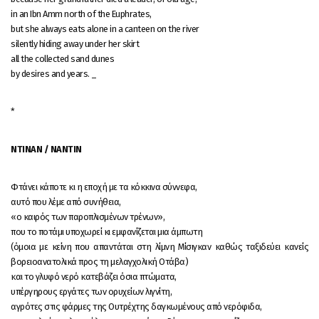
in an Ibn Amm north of the Euphrates,
but she always eats alone in a canteen on the river
silently hiding away under her skirt
all the collected sand dunes
by desires and years. _
*
ΝΤΙΝΑΝ / ΝΑΝΤΙΝ
Φτάνει κάποτε κι η εποχή με τα κόκκινα σύννεφα,
αυτό που λέμε από συνήθεια,
«ο καιρός των παροπλισμένων τρένων»,
που το ποτάμι υποχωρεί κι εμφανίζεται μια άμπωτη
(όμοια με κείνη που απαντάται στη λίμνη Μίσιγκαν καθώς ταξιδεύει κανείς
βορειοανατολικά προς τη μελαγχολική Οτάβα)
και το γλυφό νερό κατεβάζει όσια πτώματα,
υπέργηρους εργάτες των ορυχείων λιγνίτη,
αγρότες στις φάρμες της Ουτρέχτης δαγκωμένους από νερόφιδα,