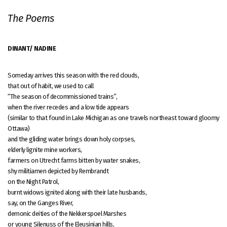
The Poems
DINANT/ NADINE
Someday arrives this season with the red clouds,
that out of habit, we used to call
“The season of decommissioned trains”,
when the river recedes and a low tide appears
(similar to that found in Lake Michigan as one travels northeast toward gloomy
Ottawa)
and the gliding water brings down holy corpses,
elderly lignite mine workers,
farmers on Utrecht farms bitten by water snakes,
shy militiamen depicted by Rembrandt
on the Night Patrol,
burnt widows ignited along with their late husbands,
say, on the Ganges River,
demonic deities of the Nekkerspoel Marshes
or young Silenuss of the Eleusinian hills,