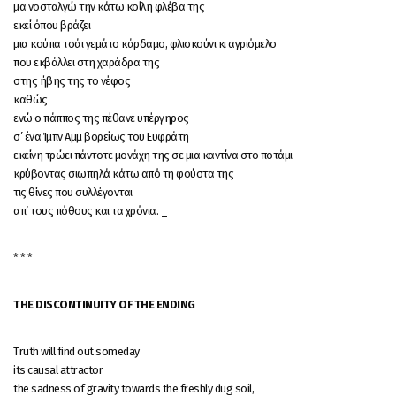
μα νοσταλγώ την κάτω κοίλη φλέβα της
εκεί όπου βράζει
μια κούπα τσάι γεμάτο κάρδαμο, φλισκούνι κι αγριόμελο
που εκβάλλει στη χαράδρα της
στης ήβης της το νέφος
καθώς
ενώ ο πάππος της πέθανε υπέργηρος
σ’ ένα Ίμπν Αμμ βορείως του Ευφράτη
εκείνη τρώει πάντοτε μονάχη της σε μια καντίνα στο ποτάμι
κρύβοντας σιωπηλά κάτω από τη φούστα της
τις θίνες που συλλέγονται
απ’ τους πόθους και τα χρόνια. _
* * *
THE DISCONTINUITY OF THE ENDING
Truth will find out someday
its causal attractor
the sadness of gravity towards the freshly dug soil,