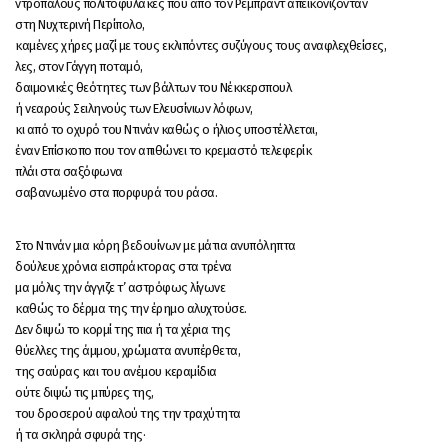
ντροπαλούς πολιτοφύλακες που από τον Ρέμπραντ απεικονίζονταν
στη Νυχτερινή Περίπολο,
καμένες χήρες μαζί με τους εκλιπόντες συζύγους τους αναφλεχθείσες,
λες, στον Γάγγη ποταμό,
δαιμονικές θεότητες των βάλτων του Νέκκερσπουλ
ή νεαρούς Σειληνούς των Ελευσίνιων λόφων,
κι από το οχυρό του Ντινάν καθώς ο ήλιος υποστέλλεται,
έναν Επίσκοπο που τον απιθώνει το κρεμαστό τελεφερίκ
πλάι στα σαξόφωνα
σαβανωμένο στα πορφυρά του ράσα.
Στο Ντινάν μια κόρη βεδουίνων με μάτια ανυπόληπτα
δούλευε χρόνια εισπράκτορας στα τρένα
μα μόλις την άγγιζε τ’ αστρόφως λίγωνε
καθώς το δέρμα της την έρημο αλυχτούσε.
Δεν διψώ το κορμί της πια ή τα χέρια της
θύελλες της άμμου, χρώματα ανυπέρθετα,
της σαύρας και του ανέμου κεραμίδια
ούτε διψώ τις μπύρες της,
του δροσερού αφαλού της την τραχύτητα
ή τα σκληρά σφυρά της·