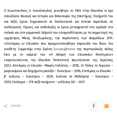
Ο Κωνσταντίνος Χ. Λουκόπουλος γεννήθηκε το 1965 στην Ελευσίνα κι έχει
σπουδάσει Φυσική και Ιστορία και Φιλοσοφία της Επιστήμης. Ποιήματά του
και πεζά, έχουν δημοσιευτεί σε διαδικτυακά και έντυπα περιοδικά, σε
συλλογικούς τόμους και ανθολογίες κι έχουν μεταφραστεί στα αγγλικά στα
ιταλικά και στα γερμανικά. Κείμενά του στοιχειοθέτησαν, με τη συμμετοχή της
ορχήστρας Μίκης Θεοδωράκης, την παράσταση των Αισχυλείων 2017,
«
Επιτάφιος εν Ελευσίνι
» που πραγματοποιήθηκε παρουσία του ίδιου του
συνθέτη. Συμμετείχε στην δράση
Europe@Home
της πορτογαλικής πόλης
Faro με το κείμενό του «
Η Αλοιφή των Ελευσινίων Μυστηρίων
»
εκπροσωπώντας την Ελευσίνα Πολιτιστική πρωτεύουσα της Ευρώπης
2023.
Επιτάφιος εν Ελευσίνι
–Μικρές Εκδόσεις – 2018,
Οι Πόλεις το Χειμώνα
–
μικροκείμενα και διηγήματα μπονζάι – Έναστρον – 2018,
Επιτάφιος εν Ελευσίνι
–
β’ έκδοση – Έναστρον – 2020,
Ενύπνια τα Μεθεόρτια
– Έναστρον –
2020,
Γενόσημα
– 278 πεζά ποιήματα – εκδόσεις ΑΩ – 2021
SHARE