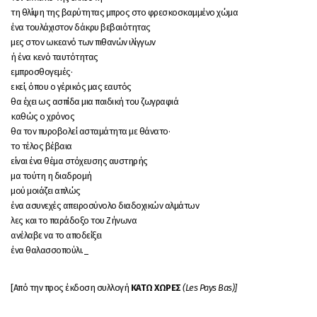
τη θλίψη της βαρύτητας μπρος στο φρεσκοσκαμμένο χώμα
ένα τουλάχιστον δάκρυ βεβαιότητας
μες στον ωκεανό των πιθανών ιλίγγων
ή ένα κενό ταυτότητας
εμπροσθογεμές·
εκεί, όπου ο γέρικός μας εαυτός
θα έχει ως ασπίδα μια παιδική του ζωγραφιά
καθώς ο χρόνος
θα τον πυροβολεί ασταμάτητα με θάνατο·
το τέλος βέβαια
είναι ένα θέμα στόχευσης αυστηρής
μα τούτη η διαδρομή
μού μοιάζει απλώς
ένα ασυνεχές απειροσύνολο διαδοχικών αλμάτων
λες και το παράδοξο του Ζήνωνα
ανέλαβε να το αποδείξει
ένα θαλασσοπούλι._
[Από την προς έκδοση συλλογή
ΚΑΤΩ ΧΩΡΕΣ
(
Les Pays Bas
)]