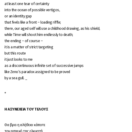
at least one tear of certainty
into the ocean of possible vertigos,
or an identity gap
that feels like a front – loading riffle;
there, our aged self will use a childhood drawing, as his shield,
while Time will shoot him endlessly to death;
the ending – of course –
it is a matter of strict targeting
but this route
it just looks to me
as a discontinuous infinite set of successive jumps
like Zeno’s paradox assigned to be proved
by a sea gull. _
*
Η ΑΣΥΝΕΧΕΙΑ ΤΟΥ ΤΕΛΟΥΣ
Θα βρει η αλήθεια κάποτε
τον αιτιακό της ελκυστή