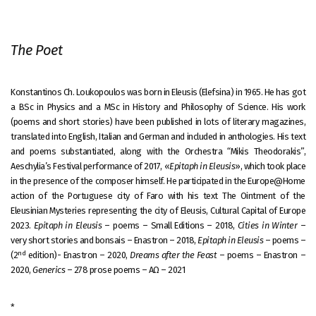
The Poet
Konstantinos Ch. Loukopoulos was born in Eleusis (Elefsina) in 1965. He has got
a BSc in Physics and a MSc in History and Philosophy of Science. His work
(poems and short stories) have been published in lots of literary magazines,
translated into English, Italian and German and included in anthologies. His text
and poems substantiated, along with the Orchestra “Mikis Theodorakis”,
Aeschylia’s Festival performance of 2017, «
Epitaph in Eleusis
», which took place
in the presence of the composer himself. He participated in the Europe@Home
action of the Portuguese city of Faro with his text The Ointment of the
Eleusinian Mysteries representing the city of Eleusis, Cultural Capital of Europe
2023.
Epitaph in Eleusis
– poems – Small Editions – 2018,
Cities in Winter
–
very short stories and bonsais – Enastron – 2018,
Epitaph in Eleusis
– poems –
nd
(2
edition)- Enastron – 2020,
Dreams after the Feast
– poems – Enastron –
2020,
Generics
– 278 prose poems – AΩ – 2021
*