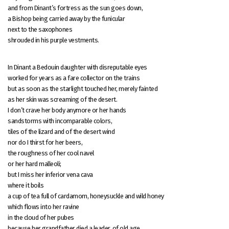
and from Dinant’s fortress as the sun goes down,
a Bishop being carried away by the funicular
next to the saxophones
shrouded in his purple vestments.
In Dinant a Bedouin daughter with disreputable eyes
worked for years as a fare collector on the trains
but as soon as the starlight touched her, merely fainted
as her skin was screaming of the desert.
I don’t crave her body anymore or her hands
sandstorms with incomparable colors,
tiles of the lizard and of the desert wind
nor do I thirst for her beers,
the roughness of her cool navel
or her hard malleoli;
but I miss her inferior vena cava
where it boils
a cup of tea full of cardamom, honeysuckle and wild honey
which flows into her ravine
in the cloud of her pubes
because her grandfather died a leader, of old age,