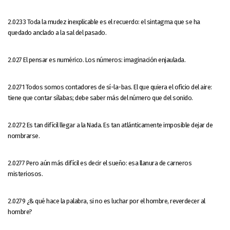
2.0233 Toda la mudez inexplicable es el recuerdo: el sintagma que se ha
quedado anclado a la sal del pasado.
2.027 El pensar es numérico. Los números: imaginación enjaulada.
2.0271 Todos somos contadores de sí-la-bas. El que quiera el oficio del aire:
tiene que contar sílabas; debe saber más del número que del sonido.
2.0272 Es tan difícil llegar a la Nada. Es tan atlánticamente imposible dejar de
nombrarse.
2.0277 Pero aún más difícil es decir el sueño: esa llanura de carneros
misteriosos.
2.0279 ¿& qué hace la palabra, si no es luchar por el hombre, reverdecer al
hombre?