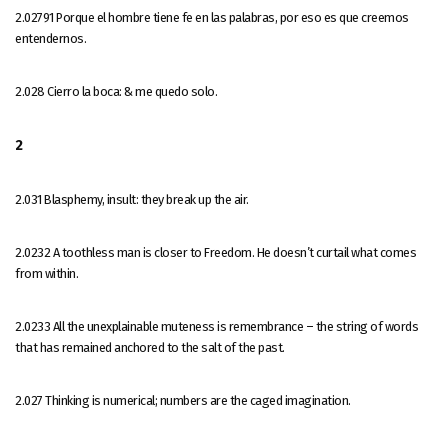
2.02791 Porque el hombre tiene fe en las palabras, por eso es que creemos
entendernos.
2.028 Cierro la boca: & me quedo solo.
2
2.031 Blasphemy, insult: they break up the air.
2.0232 A toothless man is closer to Freedom. He doesn’t curtail what comes
from within.
2.0233 All the unexplainable muteness is remembrance – the string of words
that has remained anchored to the salt of the past.
2.027 Thinking is numerical; numbers are the caged imagination.