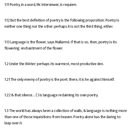
1.11 Poetry, in a word, Mr. Interviewer, is requiem.
1.12 But the best definition of poetry is the following proposition: Poetry is
neither one thing nor the other; perhaps it is not the third thing, either.
1.13 Language is the flower, says Mallarmé. If that is so, then, poetry is its
flowering: enchantment of the flower.
1.2 Under the Winter: perhaps its warmest, most productive den.
1.21 The only enemy of poetry is the poet: there, it is he against himself.
1.22 & that silence… ( ) is language reclaiming its own poetry.
1.3 The world has always been a collection of walls, & language is nothing more
than one of those inquisitions from heaven. Poetry alone has the daring to
leap over it.