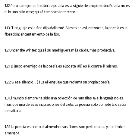
1.12 Pero la mejor definición de poesía es la siguiente proposición: Poesía no es
ni lo uno ni lo otro; quizá tampoco lo tercero.
1.13 El lenguaje es la flor, dijo Mallarmé. Si esto es así, entonces, la poesía es la
floración: encantamiento de la flor.
1.2 Under the Winter: quizá su madriguera más cálida, más productiva.
1.21 El único enemigo de la poesía es el poeta: allí, es él contra él mismo.
1.22 & ese silencio… ( ) Es el lenguaje que reclama su propia poesía.
1.3 El mundo siempre ha sido una colección de murallas, & el lenguaje no es
más que una de esas inquisiciones del cielo. La poesía solo comete la osadía
de saltarla.
1.31 La poesía es como el almendro: sus flores son perfumadas y sus frutos
amargos.