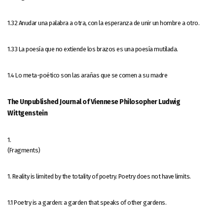
1.32 Anudar una palabra a otra, con la esperanza de unir un hombre a otro.
1.33 La poesía que no extiende los brazos es una poesía mutilada.
1.4 Lo meta-poético son las arañas que se comen a su madre
The Unpublished Journal of Viennese Philosopher Ludwig
Wittgenstein
1.
(Fragments)
1. Reality is limited by the totality of poetry. Poetry does not have limits.
1.1 Poetry is a garden: a garden that speaks of other gardens.