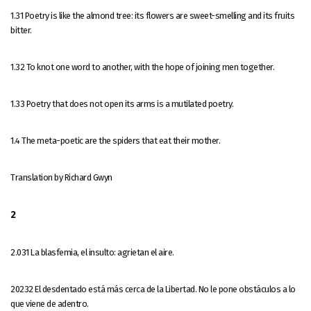
1.31 Poetry is like the almond tree: its flowers are sweet-smelling and its fruits
bitter.
1.32 To knot one word to another, with the hope of joining men together.
1.33 Poetry that does not open its arms is a mutilated poetry.
1.4 The meta-poetic are the spiders that eat their mother.
Translation by Richard Gwyn
2
2.031 La blasfemia, el insulto: agrietan el aire.
20232 El desdentado está más cerca de la Libertad. No le pone obstáculos a lo
que viene de adentro.