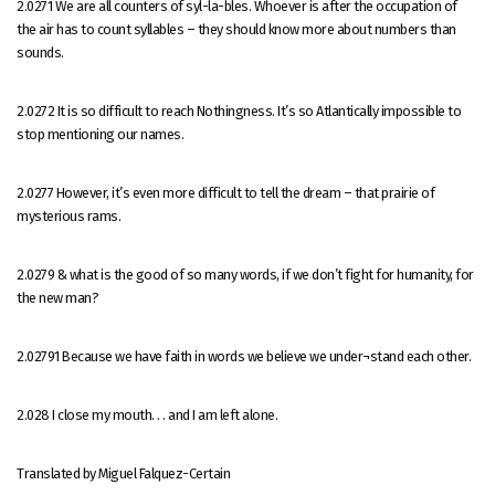
2.0271 We are all counters of syl-la-bles. Whoever is after the occupation of
the air has to count syllables – they should know more about numbers than
sounds.
2.0272 It is so difficult to reach Nothingness. It’s so Atlantically impossible to
stop mentioning our names.
2.0277 However, it’s even more difficult to tell the dream – that prairie of
mysterious rams.
2.0279 & what is the good of so many words, if we don’t fight for humanity, for
the new man?
2.02791 Because we have faith in words we believe we under¬stand each other.
2.028 I close my mouth. . . and I am left alone.
Translated by Miguel Falquez-Certain