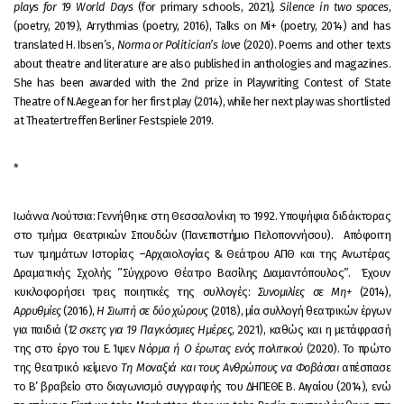
plays for 19 World Days
(for primary schools, 2021
), Silence in two spaces
,
(poetry, 2019), Arrythmias (poetry, 2016), Talks on Mi+ (poetry, 2014) and has
translated H. Ibsen’s,
Norma or Politician’s love
(2020). Poems and other texts
about theatre and literature are also published in anthologies and magazines.
She has been awarded with the 2nd prize in Playwriting Contest of State
Theatre of N.Aegean for her first play (2014), while her next play was shortlisted
at Theatertreffen Berliner Festspiele 2019.
*
Ιωάννα Λιούτσια: Γεννήθηκε‌ ‌στη‌ ‌Θεσσαλονίκη‌ ‌το‌ ‌1992. ‌Υποψήφια‌ ‌διδάκτορας‌
στο τμήμα ‌Θεατρικών‌ ‌Σπουδών‌ ‌(Πανεπιστήμιο‌ ‌Πελοποννήσου).‌ ‌ ‌Απόφοιτη‌
‌των τμημάτων Ιστορίας‌ ‌–‌Αρχαιολογίας‌ & Θεάτρου‌ ‌ΑΠΘ‌ ‌και‌ ‌της‌ ‌Ανωτέρας‌
‌Δραματικής‌ ‌Σχολής‌ ‌”Σύγχρονο‌ ‌Θέατρο‌ ‌Βασίλης‌ ‌Διαμαντόπουλος”.‌ ‌‌ ‌Έχουν‌
‌κυκλοφορήσει‌ ‌τρεις‌ ‌ποιητικές‌ ‌της‌ ‌συλλογές:‌
‌‌Συνομιλίες‌ ‌σε‌ ‌Μη+‌
‌‌(2014),‌
Αρρυθμίες‌
‌(2016),‌
‌‌Η‌ ‌Σιωπή‌ ‌σε‌ ‌δύο
‌
‌χώρους‌‌
‌(2018),‌ ‌μία‌ ‌συλλογή‌ ‌θεατρικών‌ ‌έργων‌
‌για‌ ‌παιδιά‌ ‌(‌
12‌ ‌σκετς‌ ‌για‌ ‌19‌ ‌Παγκόσμιες‌ ‌Ημέρες‌
,‌ ‌2021), καθώς και η μετάφρασή
της στο έργο του Ε. Ίψεν
Νόρμα ή Ο έρωτας ενός πολιτικού
(2020). Το‌ ‌πρώτο‌
‌της‌ ‌θεατρικό‌ ‌κείμενο‌ ‌‌
Τη‌‌ ‌‌Μοναξιά‌ και‌ ‌τους‌ ‌Ανθρώπους‌ ‌να‌ ‌Φοβάσαι‌‌
‌απέσπασε‌
‌το‌ ‌Β’‌ ‌βραβείο‌ ‌στο‌ ‌διαγωνισμό‌ ‌συγγραφής‌ ‌του‌ ‌ΔΗΠΕΘΕ‌ ‌Β.‌ ‌Αιγαίου‌ ‌(2014)‌,‌ ‌ενώ‌