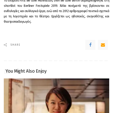
‌το‌ ‌επόμενο‌
‌‌First‌ ‌we‌ ‌take‌ ‌Manhattan,‌ ‌then‌ ‌we‌ ‌take‌ ‌Berlin‌
‌συμπεριλήφθηκε ‌στη‌
‌shortlist‌ του‌ ‌Berliner‌ ‌Festspiele‌ ‌2019.‌ ‌Άλλα‌ ‌ποιήματά‌ ‌της‌ ‌βρίσκονται‌ ‌σε‌
‌ανθολογίες‌ ‌και‌ ‌συλλογικά‌ ‌έργα, ενώ από το 2012 αρθρογραφεί τακτικά σχετικά
με τη λογοτεχνία και το θέατρο.‌ ‌Εργάζεται‌ ‌ως‌ ‌ηθοποιός,‌ ‌σκηνοθέτης‌ ‌και‌
‌θεατροπαιδαγωγός.‌ ‌ ‌
SHARE
You Might Also Enjoy