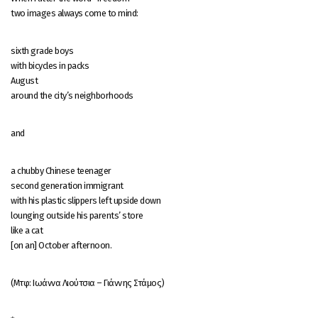
two images always come to mind:
sixth grade boys
with bicycles in packs
August
around the city’s neighborhoods
and
a chubby Chinese teenager
second generation immigrant
with his plastic slippers left upside down
lounging outside his parents’ store
like a cat
[on an] October afternoon.
(Μτφ: Ιωάννα Λιούτσια – Γιάννης Στάμος)