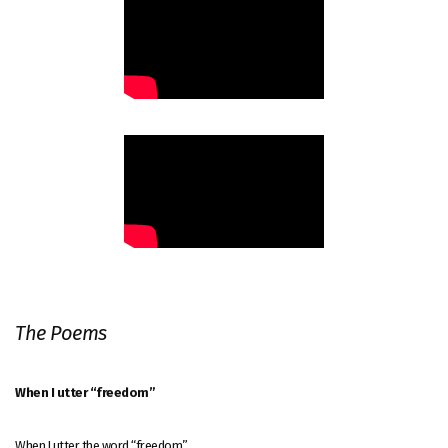
The Poems
When I utter “freedom”
When I utter the word “freedom”