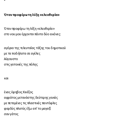
*
Όταν προφέρω τη λέξη «ελευθερία»
Όταν προφέρω τη λέξη «ελευθερία»
στο νου μου έρχονται πάντα δύο εικόνες:
αγόρια της τελευταίας τάξης του δημοτικού
με τα ποδήλατα σε αγέλες
Αύγουστο
στις γειτονιές της πόλης
και
ένας έφηβος Κινέζος
αφράτος μετανάστης δεύτερης γενιάς
με πεταμένες τις πλαστικές παντόφλες
φαρδύς πλατύς έξω απ’ το μαγαζί
σαν γάτος