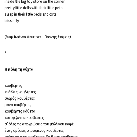
inside the big toy store on the corner
pretty little dolls with their little pets
sleep in their little beds and cots
blissfully.
(Μτφ: Ιωάννα Λιούτσια – Γιάννης Στάμος)
*
H πόλη τη νύχτα
κουβέρτες
κι άλλες κουβέρτες
σωρός κουβέρτες
μόνο κουβέρτες
κουβέρτες κάθετα
και οριζόντια κουβέρτες
σ’ όλες τις αποχρώσεις του μάλλινου καφέ
ένας δρόμος στρωμένος κουβέρτες
ανάμεσα στις κουβέρτες θα βρεις κουβέρτες